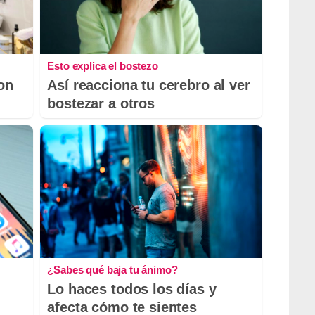
Esto explica el bostezo
con
Así reacciona tu cerebro al ver
bostezar a otros
¿Sabes qué baja tu ánimo?
Lo haces todos los días y
afecta cómo te sientes