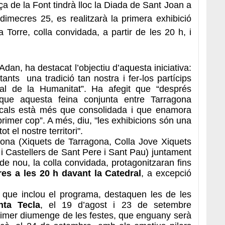
aça de la Font tindrà lloc la Diada de Sant Joan a
 dimecres 25, es realitzarà la primera exhibició
 Torre, colla convidada, a partir de les 20 h, i
dan, ha destacat l’objectiu d’aquesta iniciativa:
tants una tradició tan nostra i fer-los partícips
rial de la Humanitat”. Ha afegit que “després
que aquesta feina conjunta entre Tarragona
 locals està més que consolidada i que enamora
primer cop”. A més, diu, "les exhibicions són una
t el nostre territori".
gona (Xiquets de Tarragona, Colla Jove Xiquets
 i Castellers de Sant Pere i Sant Pau) juntament
de nou, la colla convidada, protagonitzaran fins
es a les 20 h davant la Catedral
, a excepció
s que inclou el programa, destaquen les de les
nta Tecla
, el 19 d’agost i 23 de setembre
rimer diumenge de les festes, que enguany serà