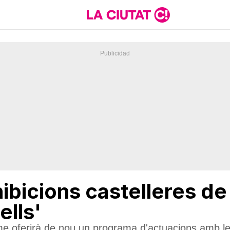
ibicions castelleres de
ells'
me oferirà de nou un programa d'actuacions amb les