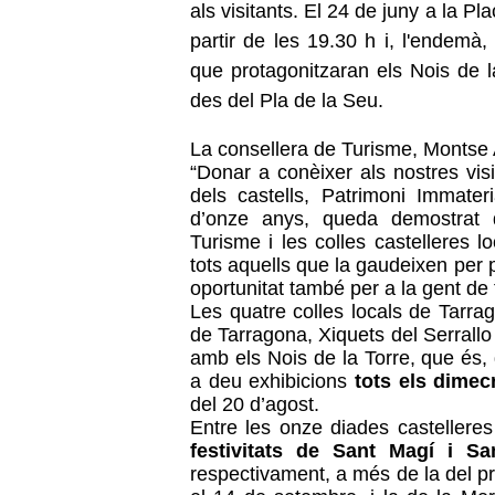
als visitants. El 24 de juny a la Pl
partir de les 19.30 h i, l'endemà,
que protagonitzaran els Nois de la
des del Pla de la Seu.
La consellera de Turisme, Montse A
“Donar a conèixer als nostres visi
dels castells, Patrimoni Immate
d’onze anys, queda demostrat 
Turisme i les colles castelleres
tots aquells que la gaudeixen per 
oportunitat també per a la gent de to
Les quatre colles locals de Tarra
de Tarragona, Xiquets del Serrallo
amb els Nois de la Torre, que és, 
a deu exhibicions
tots els dimecr
del 20 d’agost.
Entre les onze diades castellere
festivitats de Sant Magí i Sa
respectivament, a més de la del p