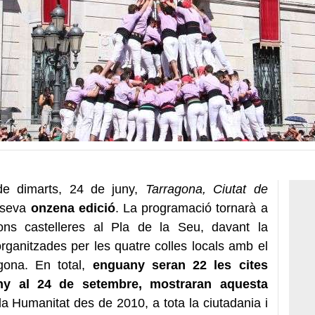
de dimarts, 24 de juny,
Tarragona, Ciutat de
a seva
onzena edició
. La programació tornarà a
ions castelleres al Pla de la Seu, davant la
organitzades per les quatre colles locals amb el
gona. En total,
enguany seran 22 les cites
uny al 24 de setembre, mostraran aquesta
la Humanitat des de 2010, a tota la ciutadania i