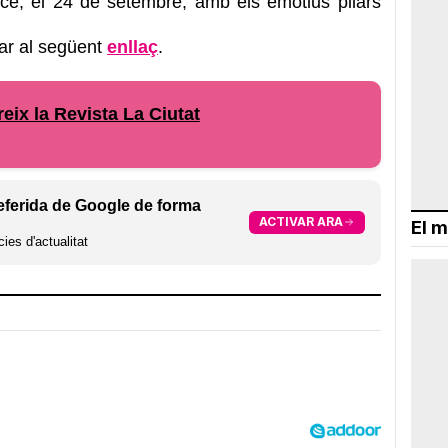
rcè, el 24 de setembre, amb els emotius pilars
tar al següent
enllaç
.
eix la Revista La Ciutat
eferida de Google de forma
ACTIVAR ARA
El m
ies d'actualitat