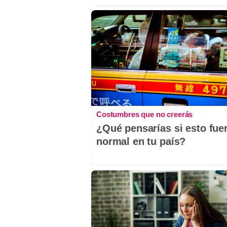
Costumbres que no creerás
¿Qué pensarías si esto fue
normal en tu país?