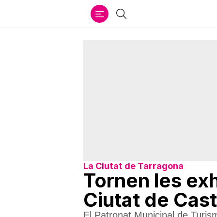
Ir
Cercar
al
contenido
La Ciutat de Tarragona
Tornen les exh
Ciutat de Cast
El Patronat Municipal de Turis