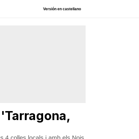
Versión en castellano
 'Tarragona,
 4 colles locals i amb els Nois