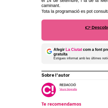
el 14 de setembre, i la de la Me
caminant.
Tota la programació es pot consul
👉 Descobr
Afegir
La Ciutat
com a font pr
gratuïta
Estigues informat amb les últimes notíc
Sobre l'autor
REDACCIÓ
Veure biografia