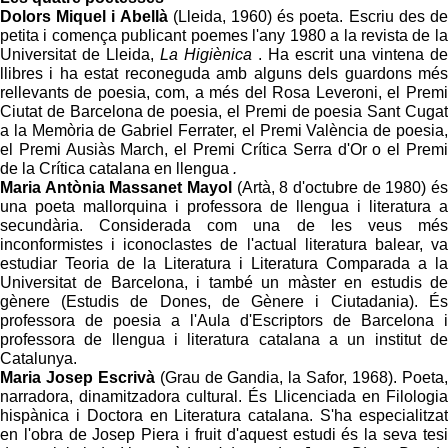
Dolors Miquel i Abellà
(Lleida, 1960) és poeta. Escriu des de
petita i comença publicant poemes l'any 1980 a la revista de la
Universitat de Lleida,
La Higiènica
. Ha escrit una vintena de
llibres i ha estat reconeguda amb alguns dels guardons més
rellevants de poesia, com, a més del Rosa Leveroni, el Premi
Ciutat de Barcelona de poesia, el Premi de poesia Sant Cugat
a la Memòria de Gabriel Ferrater, el Premi València de poesia,
el Premi Ausiàs March, el Premi Crítica Serra d'Or o el Premi
de la Crítica catalana en llengua
.
Maria Antònia Massanet Mayol
(Artà, 8 d'octubre de 1980) és
una poeta mallorquina i professora de llengua i literatura a
secundària. Considerada com una de les veus més
inconformistes i iconoclastes de l'actual literatura balear, va
estudiar Teoria de la Literatura i Literatura Comparada a la
Universitat de Barcelona, ​​i també un màster en estudis de
gènere (Estudis de Dones, de Gènere i Ciutadania). És
professora de poesia a l'Aula d'Escriptors de Barcelona i
professora de llengua i literatura catalana a un institut de
Catalunya.
Maria Josep Escrivà
(Grau de Gandia, la Safor, 1968). Poeta,
narradora, dinamitzadora cultural. És Llicenciada en Filologia
hispànica i Doctora en Literatura catalana. S'ha especialitzat
en l'obra de Josep Piera i fruit d'aquest estudi és la seva tesi