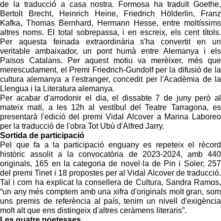
de la traducció a casa nostra. Formosa ha traduït Goethe,
Bertolt Brecht, Heinrich Heine, Friedrich Hölderlin, Franz
Kafka, Thomas Bernhard, Hermann Hesse, entre moltíssims
altres noms. El total sobrepassa, i en escreix, els cent títols.
Per aquesta feinada extraordinària s'ha convertit en un
veritable ambaixador, un pont humà entre Alemanya i els
Països Catalans. Per aquest motiu va merèixer, més que
merescudament, el Premi Friedrich-Gundolf per la difusió de la
cultura alemanya a l'estranger, concedit per l'Acadèmia de la
Llengua i la Literatura alemanya.
Per acabar d'arrodonir el dia, el dissabte 7 de juny però al
mateix matí, a les 12h al vestíbul del Teatre Tarragona, es
presentarà l'edició del premi Vidal Alcover a Marina Laboreo
per la traducció de l'obra Tot Ubú d'Alfred Jarry.
Sortida de participació
Pel que fa a la participació enguany es repeteix el rècord
històric assolit a la convocatòria de 2023-2024, amb 440
originals, 165 en la categoria de novel·la de Pin i Soler; 257
del premi Tinet i 18 propostes per al Vidal Alcover de traducció.
Tal i com ha explicat la consellera de Cultura, Sandra Ramos,
“un any més comptem amb una xifra d'originals molt gran, som
uns premis de referència al país, tenim un nivell d'exigència
molt alt que ens distingeix d'altres ceràmens literaris”.
Les quatre poetesses