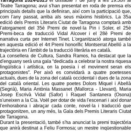
Tarragona 2024-2025
el dissabte 7 de juny a les 19.30h al
Teatre Tarragona; avui s'han presentat en roda de premsa els
principals detalls que la definiran, així com la participació que,
com l'any passat, arriba als seus màxims històrics. La 35a
edició dels Premis Literaris Ciutat de Tarragona comptarà amb
l'atorgament del 35è Premi de novel·la Pin i Soler, el 25è
Premi-beca de traducció Vidal Alcover i el 28è Premi de
narrativa curta per Internet Tinet. L'organització atorga també
en aquesta edició el 4rt Premi honorífic Montserrat Abelló a la
trajectòria en l'àmbit de la traducció literària en català.
La consellera de Cultura, Sandra Ramos, ha destacat que la
d'enguany serà una gala “dedicada a celebrar la nostra riquesa
lingüística i artística, on la poesia i el moviment seran els
protagonistes”. Per això es convidarà a quatre poetesses
actuals, dues de la zona del català occidental i dues de la zona
del català oriental. Les quatre poetes Dolors Miquel i Abellà
(Segrià), Maria Antònia Massanet (Mallorca - Llevant), Maria
Josep Escrivà Vidal (Safor) i Raquel Santanera (Osona)
s'uneixen a la Cia. Voël per dotar de vida l'escenari i així donar
l'enhorabona i abraçar cada conte, novel·la i traducció que
protagonitzen, un any més, la Gala dels Premis Literaris Ciutat
de Tarragona.
Durant la presentació, també s'ha anunciat la premi trajectòria
que anirà destinat a Feliu Formosa; un mestre inqüestionable