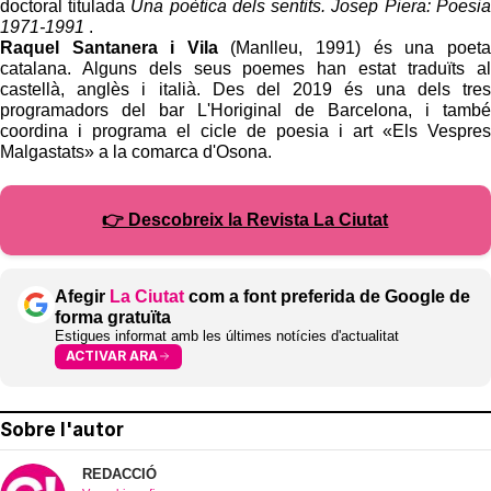
doctoral titulada
Una poètica dels sentits. Josep Piera: Poesia
1971-1991
.
Raquel Santanera i Vila
(Manlleu, 1991) és una poeta
catalana. Alguns dels seus poemes han estat traduïts al
castellà, anglès i italià. Des del 2019 és una dels tres
programadors del bar L'Horiginal de Barcelona, ​​i també
coordina i programa el cicle de poesia i art «Els Vespres
Malgastats» a la comarca d'Osona.
👉 Descobreix la Revista La Ciutat
Afegir
La Ciutat
com a font preferida de Google de
forma gratuïta
Estigues informat amb les últimes notícies d'actualitat
ACTIVAR ARA
Sobre l'autor
REDACCIÓ