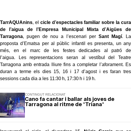
TarrAQUAnins
, el
cicle d’espectacles familiar sobre la cura
de l’aigua de l’Empresa Municipal Mixta d’Aigües de
Tarragona
, pugen de nou a l’escenari per
Sant Magí
. La
proposta d’Ematsa per al públic infantil es presenta, un any
més, en el marc de les festes dedicades al patró de
l’aigua. Les representacions seran al vestíbul del Teatre
Tarragona amb entrada lliure fins a completar l’aforament. Es
duran a terme els dies 15, 16 i 17 d’agost i es faran tres
sessions cada dia a les 11:30 h, 17:30 h i 19 h.
CONTINGUT RELACIONAT
Cano fa cantar i ballar als joves de
Tarragona al ritme de 'Triana'