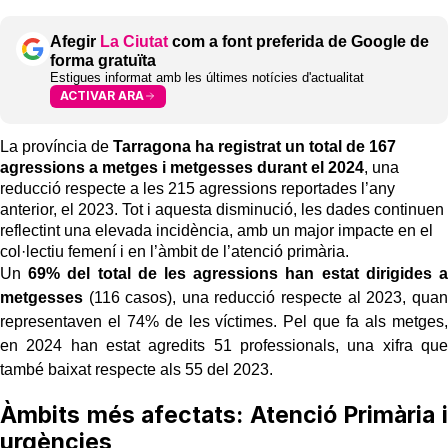
Afegir
La Ciutat
com a font preferida de Google de
forma gratuïta
Estigues informat amb les últimes notícies d'actualitat
ACTIVAR ARA
La província de
Tarragona ha registrat un total de 167
agressions a metges i metgesses durant el 2024
, una
reducció respecte a les 215 agressions
reportades l’any
anterior, el 2023. Tot i aquesta disminució, les dades continuen
reflectint una elevada incidència, amb un major impacte en el
col·lectiu femení i en l’àmbit de l’atenció primària.
Un
69% del total de les agressions han estat dirigides a
metgesses
(116
casos), una reducció respecte al 2023, quan
representaven el 74% de les víctimes. Pel que fa als metges,
en 2024 han estat agredits 51 professionals, una xifra que
també baixat respecte als 55 del 2023.
Àmbits més afectats: Atenció Primària i
urgències