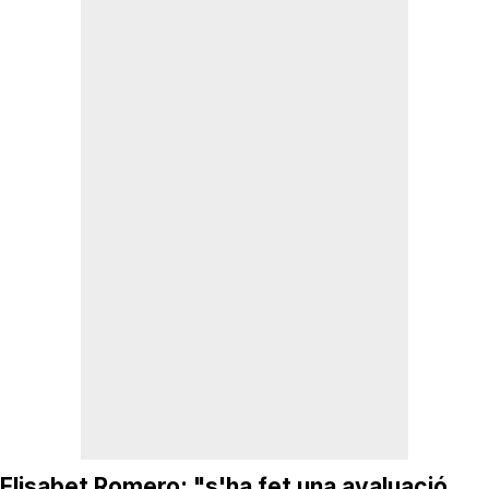
Elisabet Romero:
"s'ha fet una avaluació