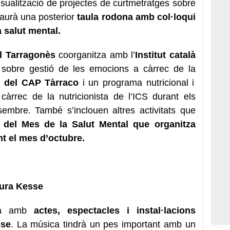
sualització de projectes de curtmetratges sobre
haurà una posterior
taula rodona amb col·loqui
 salut mental.
l Tarragonès
coorganitza amb l’
Institut català
 sobre gestió de les emocions a càrrec de la
l del CAP Tàrraco
i un programa nutricional i
càrrec de la nutricionista de l’ICS durant els
embre. També s’inclouen altres activitats que
 del Mes de la Salut Mental que organitza
t el mes d’octubre.
tura Kesse
arà amb
actes, espectacles i instal·lacions
sse
. La música tindrà un pes important amb un