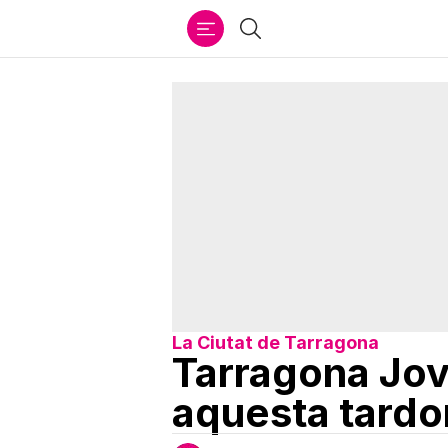
Ir
Cercar
al
contenido
La Ciutat de Tarragona
Tarragona Jov
aquesta tardo