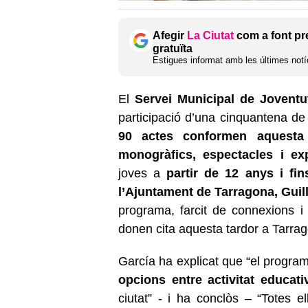
Afegir
La Ciutat
com a font pr
gratuïta
Estigues informat amb les últimes notíc
El
Servei Municipal de Joventu
participació d’una cinquantena de c
90 actes conformen aquesta 
monogràfics, espectacles i ex
joves a
partir de 12 anys i fi
l’Ajuntament de Tarragona, Guil
programa, farcit de connexions i 
donen cita aquesta tardor a Tarrag
García ha explicat que “el progra
opcions entre activitat educati
ciutat” - i ha conclòs – “Totes 