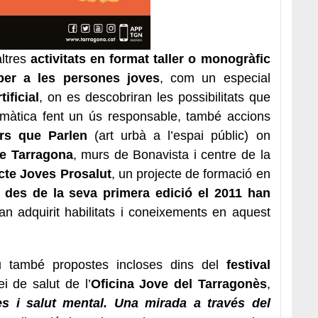
altres
activitats en format taller o monogràfic
 per a les persones joves
, com un especial
tificial
, on es descobriran les possibilitats que
ormàtica fent un ús responsable, també accions
rs que Parlen
(art urbà a l’espai públic) on
re Tarragona
, murs de Bonavista i centre de la
cte Joves Prosalut
, un projecte de formació en
des de la seva primera edició el 2011 han
n adquirit habilitats i coneixements en aquest
u també propostes incloses dins del
festival
i de salut de l’
Oficina Jove del Tarragonès
,
s i salut mental. Una mirada a través del