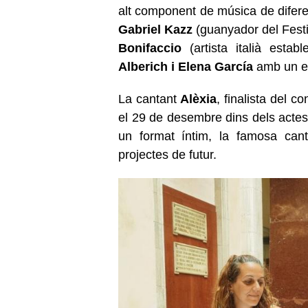
alt component de música de difere
Gabriel Kazz
(guanyador del Festiv
Bonifaccio
(artista italià esta
Alberich i Elena García
amb un est
La cantant
Alèxia
, finalista del c
el 29 de desembre dins dels acte
un format íntim, la famosa cant
projectes de futur.