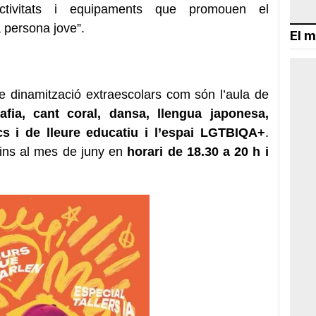
s activitats i equipaments que promouen el
 persona jove”.
El m
e dinamització extraescolars com són l’aula de
rafia, cant coral, dansa, llengua japonesa,
ocs i de lleure educatiu i l’espai LGTBIQA+
.
 fins al mes de juny en
horari de 18.30 a 20 h i