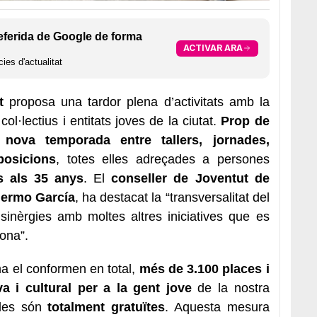
eferida de Google de forma
ACTIVAR ARA
ies d'actualitat
t
proposa una tardor plena d’activitats amb la
ol·lectius i entitats joves de la ciutat.
Prop de
nova temporada entre tallers, jornades,
posicions
, totes elles adreçades a persones
ns als 35 anys
. El
conseller de Joventut de
lermo García
, ha destacat la “transversalitat del
sinèrgies amb moltes altres iniciatives que es
ona”.
ma el conformen en total,
més de 3.100 places i
va i cultural per a la gent jove
de la nostra
elles són
totalment gratuïtes
. Aquesta mesura