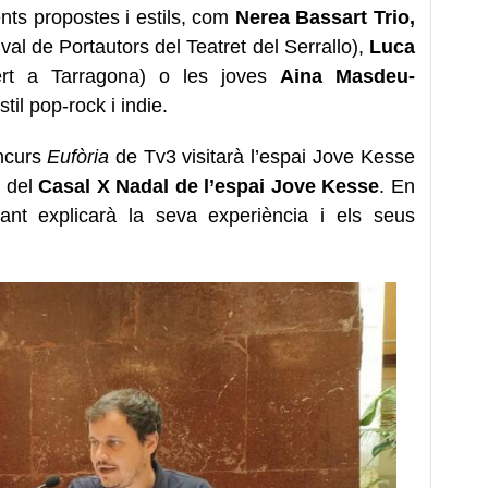
nts propostes i estils, com
Nerea Bassart Trio,
al de Portautors del Teatret del Serrallo),
Luca
blert a Tarragona) o les joves
Aina Masdeu-
il pop-rock i indie.
oncurs
Eufòria
de Tv3 visitarà l’espai Jove Kesse
s del
Casal X Nadal de l’espai Jove Kesse
. En
ant explicarà la seva experiència i els seus