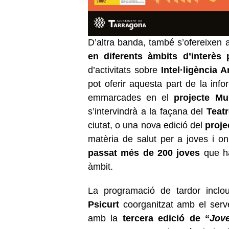
D’altra banda, també s’ofereixen 
en diferents àmbits d’interès
d’activitats sobre
Intel·ligència Ar
pot oferir aquesta part de la inf
emmarcades en el
projecte Mu
s’intervindrà a la façana del
Teat
ciutat, o una nova edició del
proje
matèria de salut per a joves i on
passat més de 200 joves
que ha
àmbit.
La programació de tardor inclo
Psicurt
coorganitzat amb el serve
amb la
tercera edició de “
Jove