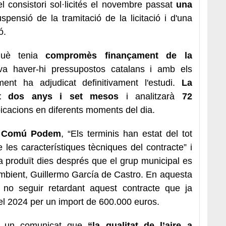
l consistori sol·licités el novembre passat
una
pensió de la tramitació de la licitació i d'una
ó.
rquè tenia
compromès finançament de la
a haver-hi pressupostos catalans i amb els
ament ha adjudicat definitivament l'estudi.
La
ant dos anys i set mesos
i analitzarà
72
icacions en diferents moments del dia.
n Comú Podem
, “Els terminis han estat del tot
les característiques tècniques del contracte” i
ha produït dies després que el grup municipal es
mbient, Guillermo García de Castro. En aquesta
no seguir retardant aquest contracte que ja
del 2024 per un import de 600.000 euros.
 un comunicat que
“la qualitat de l’aire a