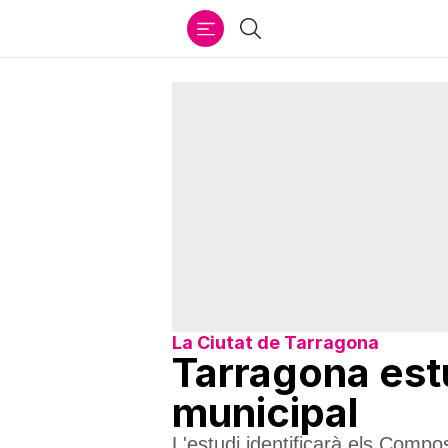
Ir
Cercar
al
contenido
La Ciutat de Tarragona
Tarragona estud
municipal
L'estudi identificarà els Compo