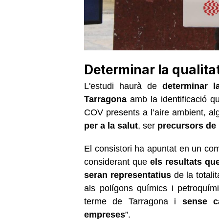
Determinar la qualita
L'estudi haurà de
determinar l
Tarragona
amb la identificació qu
COV presents a l’aire ambient, al
per a la salut
, ser
precursors de 
El consistori ha apuntat en un com
considerant que
els resultats qu
seran representatius
de la totalit
als polígons químics i petroquí
terme de Tarragona i
sense c
empreses
”.