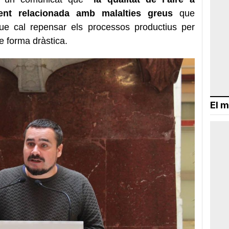
ent relacionada amb malalties greus
que
 que cal repensar els processos productius per
e forma dràstica.
El m