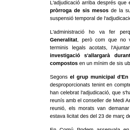
L'adjudicació arriba després que e
pròrroga de sis mesos
de la sus
suspensió temporal de l'adjudicaci
L'administració ho va fer pe
Generalitat
, però com que no v
terminis legals acotats, l'Ajunt
investigació s'allargarà dur
compostos
en un mínim de sis ub
Segons
el grup municipal d'E
desproporcionats tenint en compte 
han celebrat l'adjudicació, que s'
reunís amb el conseller de Medi A
reunió, els morats van demanar 
estava licitat des del 23 de març 
En Comú Podem assenyala en