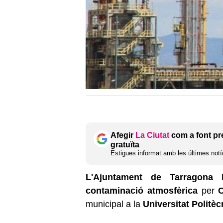
Afegir
La Ciutat
com a font pr
gratuïta
Estigues informat amb les últimes notíc
L'Ajuntament de Tarragona h
contaminació atmosfèrica
per
municipal a la
Universitat Politè