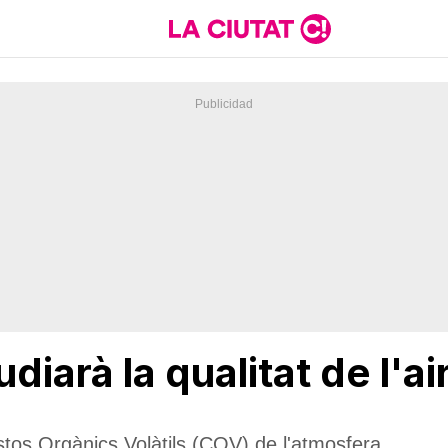
iarà la qualitat de l'ai
stos Orgànics Volàtils (COV) de l'atmosfera