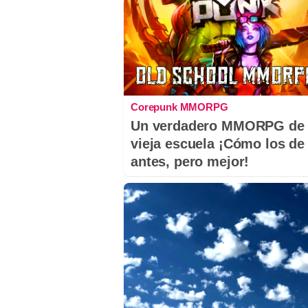
Corepunk MMORPG
Un verdadero MMORPG de 
vieja escuela ¡Cómo los de
antes, pero mejor!