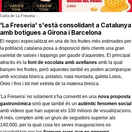
Carta de La Freseria -
'La Freseria' s'està consolidant a Catalunya
amb botigues a Girona i Barcelona
El negoci especialitzat en una de les fruites més estimades per
la població catalana posa a disposició dels clients una gran
varietat de salses i toppings per gaudir d'aquestes. El principal
atractiu és la
font de xocolata amb avellanes
amb la qual
banyen les fruites, però aquestes també es poden acompanyar
amb xocolata blanca, pistatxo, nata muntada, galeta Lotus,
Oreo i fins i tot mel extreta de la mateixa bresca.
'La Freseria' no solament s'ha convertit en una
nova proposta
gastronòmica
sinó que també és un
autèntic fenomen social
amb vídeos que han superat els 100 milions de visualitzacions.
A més, compten amb un gruix de seguidors superior als
140.000, per la qual cosa les seves inauguracions es
caracteritzen per les
llargues cues que es generen
.