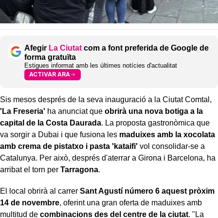
Afegir
La Ciutat
com a font preferida de Google de
forma gratuïta
Estigues informat amb les últimes notícies d'actualitat
ACTIVAR ARA
Sis mesos després de la seva inauguració a la Ciutat Comtal,
'La Freseria'
ha anunciat que
obrirà una nova botiga a la
capital de la Costa Daurada
. La proposta gastronòmica que
va sorgir a Dubai i que fusiona les
maduixes amb la xocolata
amb crema de pistatxo i pasta 'kataifi'
vol consolidar-se a
Catalunya. Per això, després d'aterrar a Girona i Barcelona, ha
arribat el torn per
Tarragona
.
El local obrirà al carrer
Sant Agustí número 6 aquest pròxim
14 de novembre
, oferint una gran oferta de maduixes amb
multitud de
combinacions des del centre de la ciutat
. "La