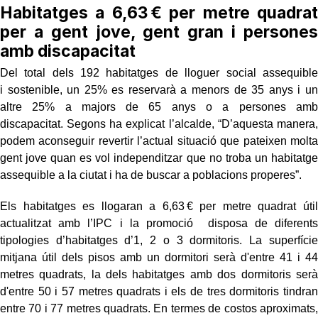
Habitatges a 6,63 € per metre quadrat
per a gent jove, gent gran i persones
amb discapacitat
Del total dels 192 habitatges de lloguer social assequible
i sostenible, un 25% es reservarà a menors de 35 anys i un
altre 25% a majors de 65 anys o a persones amb
discapacitat. Segons ha explicat l’alcalde, “D’aquesta manera,
podem aconseguir revertir l’actual situació que pateixen molta
gent jove quan es vol independitzar que no troba un habitatge
assequible a la ciutat i ha de buscar a poblacions properes”.
Els habitatges es llogaran a 6,63 € per metre quadrat útil
actualitzat amb l’IPC i la promoció disposa de diferents
tipologies d’habitatges d’1, 2 o 3 dormitoris. La superfície
mitjana útil dels pisos amb un dormitori serà d'entre 41 i 44
metres quadrats, la dels habitatges amb dos dormitoris serà
d'entre 50 i 57 metres quadrats i els de tres dormitoris tindran
entre 70 i 77 metres quadrats. En termes de costos aproximats,