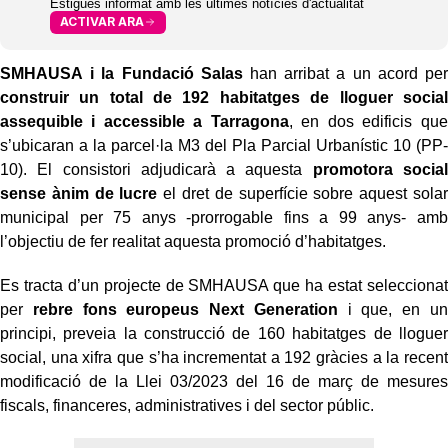
Estigues informat amb les últimes notícies d'actualitat
ACTIVAR ARA
SMHAUSA i la Fundació Salas
han arribat a un acord per
construir un total de 192 habitatges de lloguer social
assequible i accessible
a Tarragona
, en dos edificis que
s’ubicaran a la parcel·la M3 del Pla Parcial Urbanístic 10 (PP-
10). El consistori adjudicarà a aquesta
promotora social
sense ànim de lucre
el dret de superfície sobre aquest solar
municipal per 75 anys -prorrogable fins a 99 anys- amb
l’objectiu de fer realitat aquesta promoció d’habitatges.
Es tracta d’un projecte de SMHAUSA que ha estat seleccionat
per
rebre fons europeus Next Generation
i que, en un
principi, preveia la construcció de 160 habitatges de lloguer
social, una xifra que s’ha incrementat a 192 gràcies a la recent
modificació de la Llei 03/2023 del 16 de març de mesures
fiscals, financeres, administratives i del sector públic.