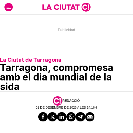
Ir
al
contenido
La Ciutat de Tarragona
Tarragona, compromesa
amb el dia mundial de la
sida
REDACCIÓ
01 DE DESEMBRE DE 2023 A LES 14:16H