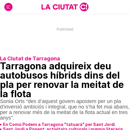
Ir
al
contenido
La Ciutat de Tarragona
Tarragona adquireix deu
autobusos híbrids dins del
pla per renovar la meitat de
la flota
Sonia Orts “des d’aquest govern apostem per un pla
d’inversió ambiciós i integral, que no s’ha fet mai abans,
per a renovar més de la meitat de la flota actual en tres
anys”.
En Comú Podem a Tarragona "tatuarà" per Sant Jordi
Sant Jordi a Ponent: activitats culturals i premis literaris