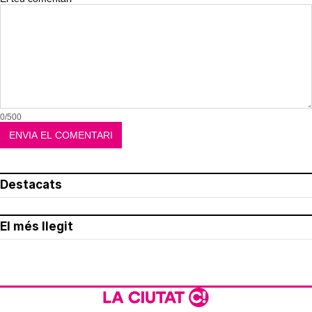
0/500
Destacats
El més llegit