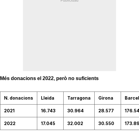
Més donacions el 2022, però no suficients
N. donacions
Lleida
Tarragona
Girona
Barce
2021
16.743
30.964
28.577
176.5
2022
17.045
32.002
30.550
173.8