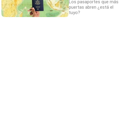
Los pasaportes que más
puertas abren ¿está el
tuyo?
Belleza indomable
El diamante que simboliza la feminidad
indomable