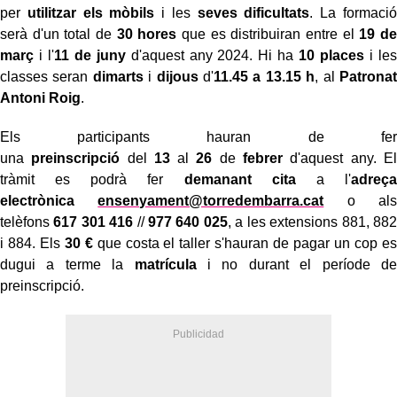
per
utilitzar els mòbils
i les
seves dificultats
. La formació
serà d'un total de
30 hores
que es distribuiran entre el
19 de
març
i l'
11 de juny
d'aquest any 2024. Hi ha
10 places
i les
classes seran
dimarts
i
dijous
d'
11.45 a 13.15 h
, al
Patronat
Antoni Roig
.
Els participants hauran de fer
una
preinscripció
del
13
al
26
de
febrer
d'aquest any. El
tràmit es podrà fer
demanant cita
a l'
adreça
electrònica
ensenyament@torredembarra.cat
o als
telèfons
617 301 416
//
977 640 025
, a les extensions 881, 882
i 884. Els
30 €
que costa el taller s'hauran de pagar un cop
es
dugui a terme la
matrícula
i no durant el període de
preinscripció.