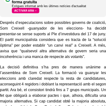
forma gratuïta
Estigues informat amb les últimes notícies d'actualitat
ACTIVAR ARA
Després d’especulacions sobre possibles governs de coalició,
Som Creixell -guanyador de les eleccions- ha decidit
presentar-se sense suports al Ple d’investidura del 17 de juny.
El partit municipalista considera que es tracta de la “solució
òptima” per poder establir “un canvi real” a Creixell. A més,
avisa que “qualsevol altra alternativa de govern seria una
incoherència i una manca de respecte als votants”.
La decisió definitiva s’ha pres de manera unànime a
l’assemblea de Som Creixell. La formació va guanyar les
eleccions amb claredat respecte la resta de candidatures,
aconseguint 4 regidors i doblant la representació amb el segon
partit. Ara bé, el consistori tindrà fins a 7 grups municipals. Un
fet que obligarà a elaborar pactes i que, alhora, dificulta una
majoria alternativa. Si cap candidat obté la majoria absoluta,