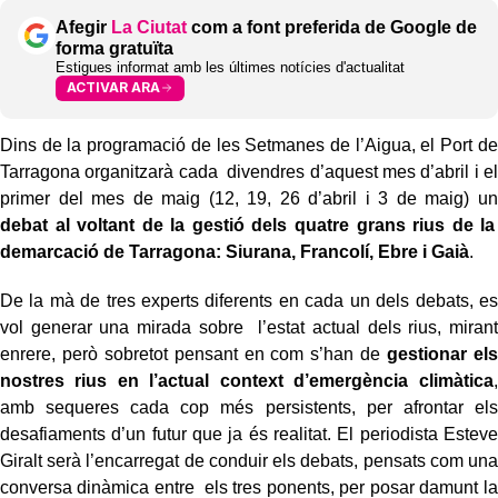
Afegir
La Ciutat
com a font preferida de Google de
forma gratuïta
Estigues informat amb les últimes notícies d'actualitat
ACTIVAR ARA
Dins de la programació de les Setmanes de l’Aigua, el Port de
Tarragona organitzarà cada divendres d’aquest mes d’abril i el
primer del mes de maig (12, 19, 26 d’abril i 3 de maig) un
debat al voltant de la gestió dels quatre grans rius de la
demarcació de Tarragona: Siurana, Francolí, Ebre i Gaià
.
De la mà de tres experts diferents en cada un dels debats, es
vol generar una mirada sobre l’estat actual dels rius, mirant
enrere, però sobretot pensant en com s’han de
gestionar els
nostres rius en l’actual context d’emergència climàtica
,
amb sequeres cada cop més persistents, per afrontar els
desafiaments d’un futur que ja és realitat. El periodista Esteve
Giralt serà l’encarregat de conduir els debats, pensats com una
conversa dinàmica entre els tres ponents, per posar damunt la