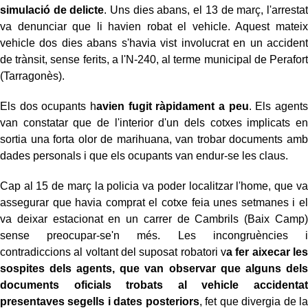
simulació de delicte
. Uns dies abans, el 13 de març, l'arrestat
va denunciar que li havien robat el vehicle. Aquest mateix
vehicle dos dies abans s'havia vist involucrat en un accident
de trànsit, sense ferits, a l'N-240, al terme municipal de Perafort
(Tarragonès).
Els dos ocupants h
avien fugit ràpidament a peu
. Els agents
van constatar que de l'interior d'un dels cotxes implicats en
sortia una forta olor de marihuana, van trobar documents amb
dades personals i que els ocupants van endur-se les claus.
Cap al 15 de març la policia va poder localitzar l'home, que va
assegurar que havia comprat el cotxe feia unes setmanes i el
va deixar estacionat en un carrer de Cambrils (Baix Camp)
sense preocupar-se'n més. Les incongruències i
contradiccions al voltant del suposat robatori v
a fer aixecar les
sospites dels agents, que van observar que alguns dels
documents oficials trobats al vehicle accidentat
presentaves segells i dates posteriors
, fet que divergia de la