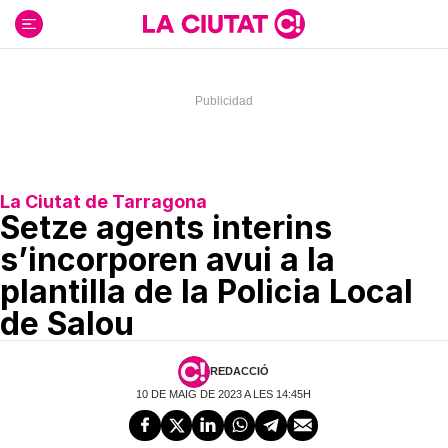
Ir
al
contenido
La Ciutat de Tarragona
Setze agents interins
s’incorporen avui a la
plantilla de la Policia Local
de Salou
REDACCIÓ
10 DE MAIG DE 2023 A LES 14:45H