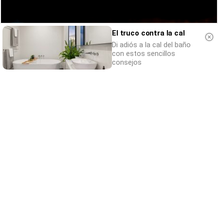
El truco contra la cal
Di adiós a la cal del baño
con estos sencillos
consejos
¿Sabías que existen?
Estas criaturas existen y parecen sacadas
de otro planeta