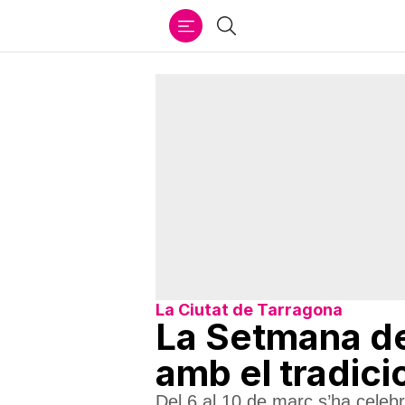
Ir
Cercar
al
contenido
La Ciutat de Tarragona
La Setmana de
amb el tradici
Del 6 al 10 de març s’ha celeb