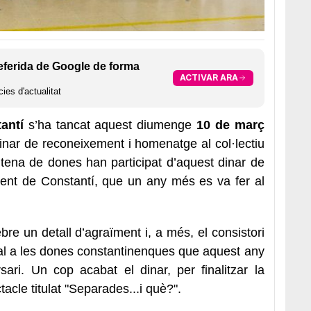
eferida de Google de forma
ACTIVAR ARA
ies d'actualitat
antí
s’ha tancat aquest diumenge
10 de març
dinar de reconeixement i homenatge al col·lectiu
tena de dones han participat d’aquest dinar de
ment de Constantí, que un any més es va fer al
ebre un detall d’agraïment i, a més, el consistori
al a les dones constantinenques que aquest any
ari. Un cop acabat el dinar, per finalitzar la
ectacle titulat "Separades...i què?".