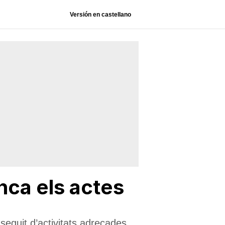
Versión en castellano
nca els actes
seguit d’activitats adreçades