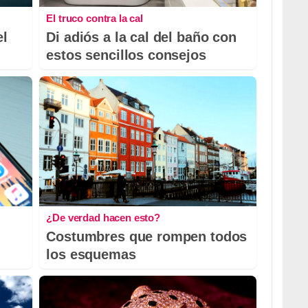
El truco contra la cal
el
Di adiós a la cal del baño con
estos sencillos consejos
¿De verdad hacen esto?
Costumbres que rompen todos
los esquemas