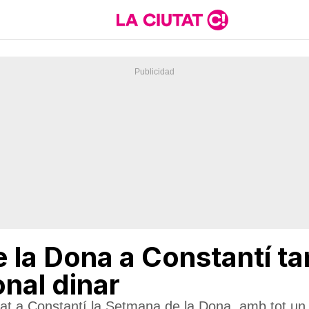
 la Dona a Constantí ta
onal dinar
rat a Constantí la Setmana de la Dona, amb tot un 