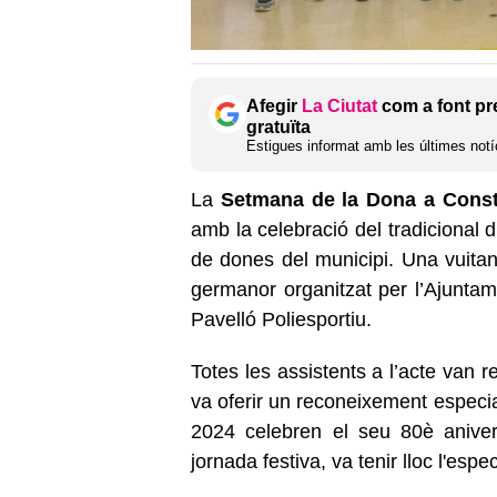
Afegir
La Ciutat
com a font pr
gratuïta
Estigues informat amb les últimes notíc
La
Setmana de la Dona a Const
amb la celebració del tradicional 
de dones del municipi. Una vuitan
germanor organitzat per l’Ajunta
Pavelló Poliesportiu.
Totes les assistents a l’acte van r
va oferir un reconeixement especi
2024 celebren el seu 80è anivers
jornada festiva, va tenir lloc l'esp