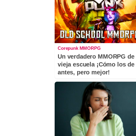
Corepunk MMORPG
Un verdadero MMORPG de 
vieja escuela ¡Cómo los de
antes, pero mejor!