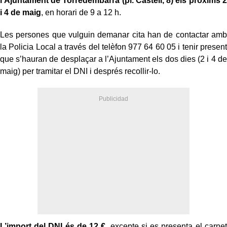
l’Ajuntament de Torredembarra (pl. Castell, 8) els pròxims 2
i 4 de maig
, en horari de 9 a 12 h.
Les persones que vulguin demanar cita han de contactar amb
la Policia Local a través del telèfon 977 64 60 05 i tenir present
que s’hauran de desplaçar a l’Ajuntament els dos dies (2 i 4 de
maig) per tramitar el DNI i després recollir-lo.
L’import del DNI és de 12 €
, excepte si es presenta el carnet