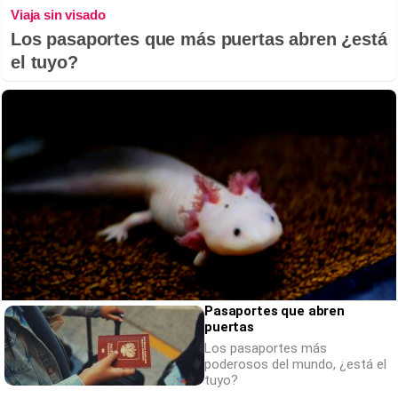
Viaja sin visado
Los pasaportes que más puertas abren ¿está
el tuyo?
Pasaportes que abren
puertas
¿Sabías que existen?
Los pasaportes más
Estas criaturas existen y parecen sacadas
poderosos del mundo, ¿está el
tuyo?
de otro planeta