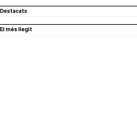
Destacats
El més llegit
Avís legal
Política de privacitat
Política de cookies
Qui som
Contacte
Xarxes socials
Amb col·laboració de: