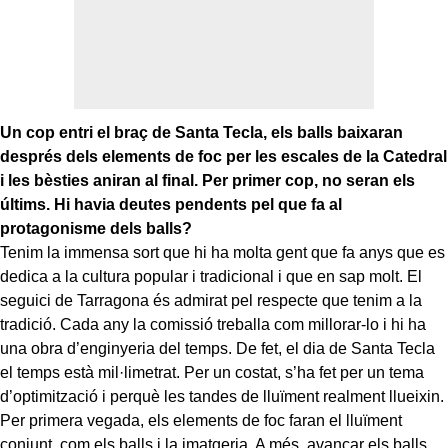
Un cop entri el braç de Santa Tecla, els balls baixaran
després dels elements de foc per les escales de la Catedral
i les bèsties aniran al final. Per primer cop, no seran els
últims. Hi havia deutes pendents pel que fa al
protagonisme dels balls?
Tenim la immensa sort que hi ha molta gent que fa anys que es
dedica a la cultura popular i tradicional i que en sap molt. El
seguici de Tarragona és admirat pel respecte que tenim a la
tradició. Cada any la comissió treballa com millorar-lo i hi ha
una obra d’enginyeria del temps. De fet, el dia de Santa Tecla
el temps està mil·limetrat. Per un costat, s’ha fet per un tema
d’optimització i perquè les tandes de lluïment realment llueixin.
Per primera vegada, els elements de foc faran el lluïment
conjunt, com els balls i la imatgeria. A més, avançar els balls