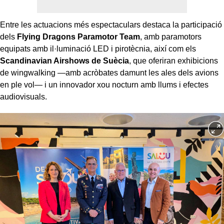
Entre les actuacions més espectaculars destaca la participació
dels
Flying Dragons Paramotor Team
, amb paramotors
equipats amb il·luminació LED i pirotècnia, així com els
Scandinavian Airshows de Suècia
, que oferiran exhibicions
de wingwalking —amb acròbates damunt les ales dels avions
en ple vol— i un innovador xou nocturn amb llums i efectes
audiovisuals.