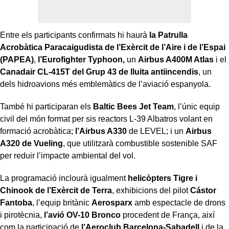
Entre els participants confirmats hi haurà
la Patrulla
Acrobàtica Paracaigudista de l’Exèrcit de l’Aire i de l’Espai
(PAPEA)
,
l’Eurofighter Typhoon,
un
Airbus A400M Atlas
i el
Canadair CL-415T del Grup 43 de lluita antiincendis
, un
dels hidroavions més emblemàtics de l’aviació espanyola.
També hi participaran els
Baltic Bees Jet Team
, l’únic equip
civil del món format per sis reactors L-39 Albatros volant en
formació acrobàtica;
l’Airbus A330
de LEVEL; i un
Airbus
A320 de Vueling
, que utilitzarà combustible sostenible SAF
per reduir l’impacte ambiental del vol.
La programació inclourà igualment
helicòpters Tigre i
Chinook de l’Exèrcit de Terra
, exhibicions del pilot
Cástor
Fantoba
, l’equip britànic
Aerosparx
amb espectacle de drons
i pirotècnia,
l’avió OV-10 Bronco
procedent de França, així
com la participació de
l’Aeroclub Barcelona-Sabadell
i de la