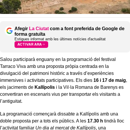
Afegir
La Ciutat
com a font preferida de Google de
forma gratuïta
Estigues informat amb les últimes notícies d'actualitat
ACTIVAR ARA
Salou participarà enguany en la programació del festival
Tarraco Viva amb una proposta pròpia centrada en la
divulgació del patrimoni històric a través d’experiències
immersives i activitats participatives. Els dies
16 i 17 de maig
,
els jaciments de
Kallípolis
i la Vil·la Romana de Barenys es
convertiran en escenaris vius per transportar els visitants a
l’antiguitat.
La programació començarà dissabte a Kallípolis amb una
doble proposta per a tots els públics. A les
17.30 h
tindrà lloc
l’activitat familiar
Un dia al mercat de Kallípolis
, una