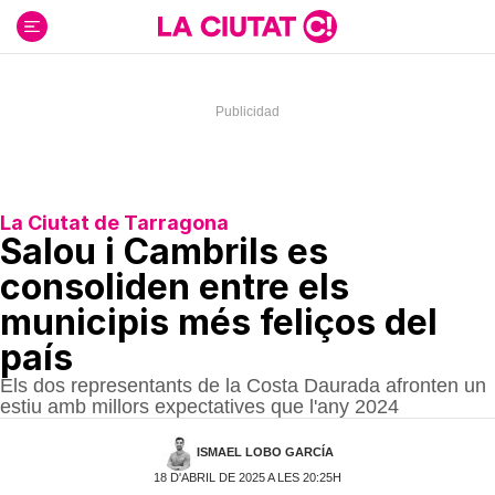
Ir
al
contenido
La Ciutat de Tarragona
Salou i Cambrils es
consoliden entre els
municipis més feliços del
país
Els dos representants de la Costa Daurada afronten un
estiu amb millors expectatives que l'any 2024
ISMAEL LOBO GARCÍA
18 D'ABRIL DE 2025 A LES 20:25H