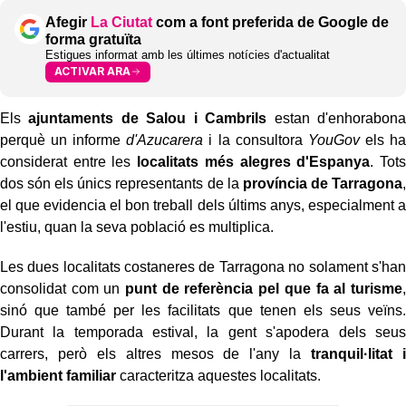
Afegir
La Ciutat
com a font preferida de Google de
forma gratuïta
Estigues informat amb les últimes notícies d'actualitat
ACTIVAR ARA
Els
ajuntaments de Salou i Cambrils
estan d'enhorabona
perquè un informe
d'Azucarera
i la consultora
YouGov
els ha
considerat entre les
localitats més alegres d'Espanya
. Tots
dos són els únics representants de la
província de Tarragona
,
el que evidencia el bon treball dels últims anys, especialment a
l'estiu, quan la seva població es multiplica.
Les dues localitats costaneres de Tarragona no solament s'han
consolidat com un
punt de referència pel que fa al turisme
,
sinó que també per les facilitats que tenen els seus veïns.
Durant la temporada estival, la gent s'apodera dels seus
carrers, però els altres mesos de l'any la
tranquil·litat i
l'ambient familiar
caracteritza aquestes localitats.