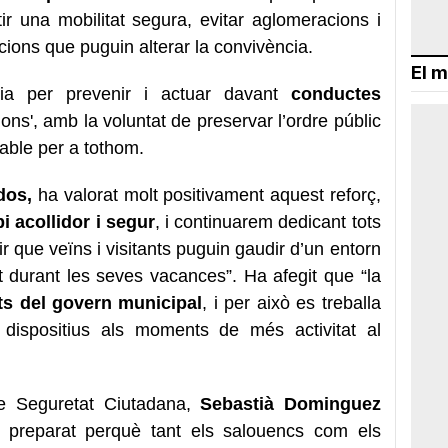
ir una mobilitat segura, evitar aglomeracions i
cions que puguin alterar la convivència.
El m
ncia per prevenir i actuar davant
conductes
llons', amb la voluntat de preservar l’ordre públic
mable per a tothom.
dos,
ha valorat molt positivament aquest reforç,
i acollidor i segur
, i continuarem dedicant tots
r que veïns i visitants puguin gaudir d’un entorn
nt durant les seves vacances”. Ha afegit que “la
ats del govern municipal
, i per això es treballa
s dispositius als moments de més activitat al
e Seguretat Ciutadana,
Sebastià Dominguez
à preparat perquè tant els salouencs com els