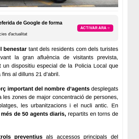
eferida de Google de forma
ACTIVAR ARA
ies d'actualitat
el benestar
tant dels residents com dels turistes
ant la gran afluència de visitants prevista,
 un dispositiu especial de la Policia Local que
 fins al dilluns 21 d’abril.
orç important del nombre d’agents
desplegats
 a les zones de major concentració de persones,
atges, les urbanitzacions i el nucli antic. En
e
més de 50 agents diaris,
repartits en torns de
rols preventius
als accessos principals del