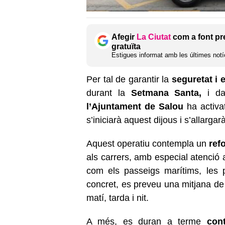
Afegir
La Ciutat
com a font pr
gratuïta
Estigues informat amb les últimes notíc
Per tal de garantir la
seguretat i 
durant la
Setmana Santa,
i dav
l’Ajuntament de Salou
ha activat
s’iniciarà aquest dijous i s’allargarà
Aquest operatiu contempla un
ref
als carrers, amb especial atenció
com els passeigs marítims, les pl
concret, es preveu una mitjana d
matí, tarda i nit.
A més, es duran a terme
cont