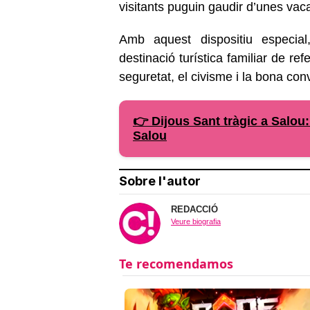
visitants puguin gaudir d’unes vaca
Amb aquest dispositiu especia
destinació turística familiar de ref
seguretat, el civisme i la bona con
👉 Dijous Sant tràgic a Salou
Salou
Sobre l'autor
REDACCIÓ
Veure biografia