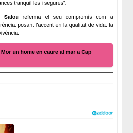
nces tranquil·les i segures".
l,
Salou
referma el seu compromís com a
erència, posant l’accent en la qualitat de vida, la
vivència.
: Mor un home en caure al mar a Cap