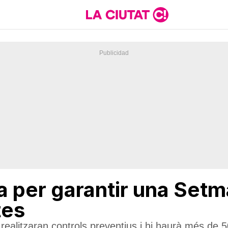
da per garantir una Set
tes
ealitzaran controls preventius i hi haurà més de 5