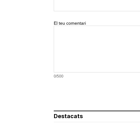
El teu comentari
0/500
Destacats