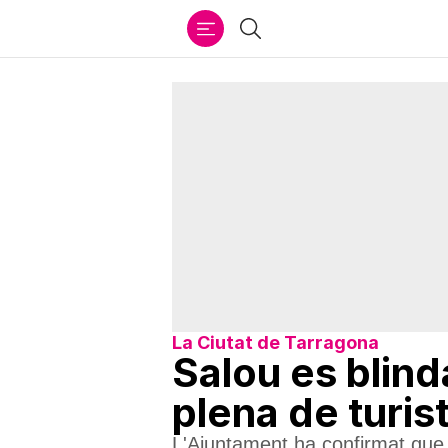
Ir
Cercar
al
contenido
La Ciutat de Tarragona
Salou es blin
plena de turis
L'Ajuntament ha confirmat que r