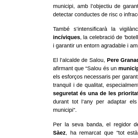
municipi, amb l’objectiu de garant
detectar conductes de risc o infrac
També s’intensificarà la vigilà
incíviques
, la celebració de 'bote
i garantir un entorn agradable i a
El l’alcalde de Salou,
Pere Grana
afirmant que “Salou és un
municip
els esforços necessaris per garanti
tranquil i de qualitat, especialme
seguretat és una de les priorit
durant tot l’any per adaptar el
municipi”.
Per la seva banda, el regidor d
Sàez
, ha remarcat que "tot est