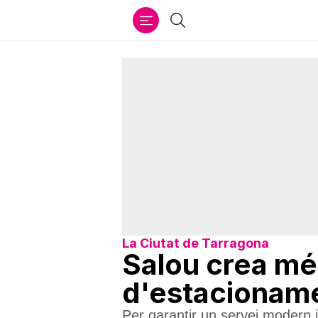
Ir
Cercar
al
contenido
La Ciutat de Tarragona
Salou crea mé
d'estacioname
Per garantir un servei modern