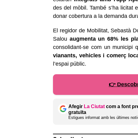
des del mòbil. També s’ha licitat 
donar cobertura a la demanda dura
El regidor de Mobilitat, Sebastà
Salou
augmenta un 68% les pl
consolidant-se com un municipi q
vianants, vehicles i comerç loc
l’espai públic.
👉 Descobr
Afegir
La Ciutat
com a font pr
gratuïta
Estigues informat amb les últimes notíc