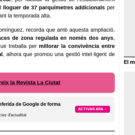
el
lloguer de 37 parquímetres addicionals
per
nt la temporada alta.
 Domínguez, recorda que amb aquesta ampliació,
aces de zona regulada en només dos anys
,
ue treballa per
millorar la convivència entre
al
, alhora que promou una gestió intel·ligent de
El m
eix la Revista La Ciutat
eferida de Google de forma
ACTIVAR ARA
ies d'actualitat