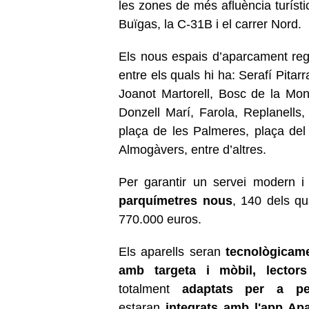
les zones de més afluència turísti
Buïgas, la C-31B i el carrer Nord.
Els nous espais d’aparcament regu
entre els quals hi ha: Serafí Pita
Joanot Martorell, Bosc de la Mon
Donzell Marí, Farola, Replanells, 
plaça de les Palmeres, plaça del 
Almogàvers, entre d’altres.
Per garantir un servei modern 
parquímetres nous
, 140 dels qu
770.000 euros.
Els aparells seran
tecnològicam
amb targeta i mòbil, lector
totalment
adaptats per a pe
estaran
integrats amb l'app Ap