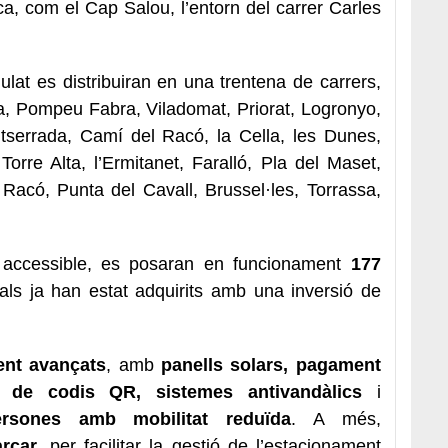
ca, com el Cap Salou, l’entorn del carrer Carles
lat es distribuiran en una trentena de carrers,
rra, Pompeu Fabra, Viladomat, Priorat, Logronyo,
tserrada, Camí del Racó, la Cella, les Dunes,
Torre Alta, l’Ermitanet, Faralló, Pla del Maset,
Racó, Punta del Cavall, Brussel·les, Torrassa,
i accessible, es posaran en funcionament
177
als ja han estat adquirits amb una inversió de
ent avançats
, amb
panells solars, pagament
s de codis QR, sistemes antivandàlics
i
rsones amb mobilitat reduïda
. A més,
arcar
, per facilitar la gestió de l’estacionament