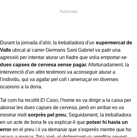
Durant la jornada d'ahir, la treballadora d'un
supermercat de
Valls
ubicat al carrer Germans Sant Gabriel va patir una
agressió per intentar aturar un lladre que volia emportar-se
dues capses de cervesa sense pagar.
Afortunadament, la
intervenció d'un altre testimoni va aconseguir aturar a
l'individu, qui va agafar pel coll i amenaçar en diverses
ocasions a la dona.
Tal com ha recollit
El Caso
, l'home es va dirigir a la caixa per
abonar les dues capses de cervesa, però en arribar es va
mostrar molt
sorprès pel preu.
Seguidament, la treballadora
en un acte de bona fe va explicar-li que
potser hi havia un
error
en el preu i li va demanar que s'esperés mentre que ho
anava a revisar. Tot i això, el delinqüent va aprofitar aquest