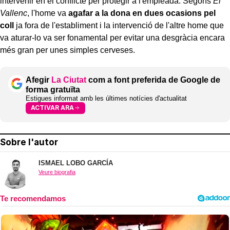
intervenir en el conflicte per protegir a l'empleada. Segons
El
Vallenc
, l'home va
agafar a la dona en dues ocasions pel
coll
ja fora de l'establiment i la intervenció de l'altre home que
va aturar-lo va ser fonamental per evitar una desgràcia encara
més gran per unes simples cerveses.
Afegir
La Ciutat
com a font preferida de Google de
forma gratuïta
Estigues informat amb les últimes notícies d'actualitat
ACTIVAR ARA
Sobre l'autor
ISMAEL LOBO GARCÍA
Veure biografia