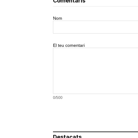
Comentaris
Nom
El teu comentari
0/500
Destacats