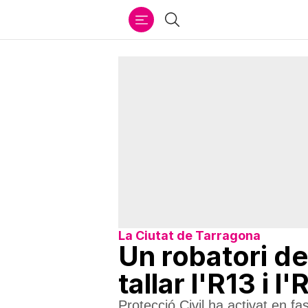
Ir
Cercar
al
contenido
La Ciutat de Tarragona
Un robatori de
tallar l'R13 i 
Protecció Civil ha activat en fa