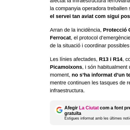
afectat la infraestructura ferroviàr
la companyia operadora treballen s
el servei tan aviat com sigui pos
Arran de la incidència,
Protecció C
Ferrocat
, el protocol d’emergènci
de la situació i coordinar possible
Les línies afectades,
R13 i R14
, c
Picamoixons
, i són habitualment
moment,
no s’ha informat d’un 
mentre continuen les tasques de re
infraestructura.
Afegir
La Ciutat
com a font pr
gratuïta
Estigues informat amb les últimes notíc