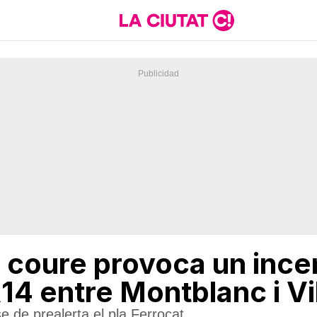
 coure provoca un incen
l'R14 entre Montblanc i V
se de prealerta el pla Ferrocat