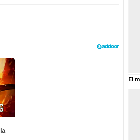
El m
la