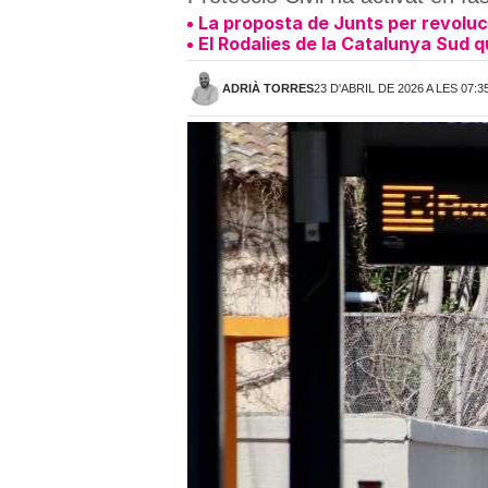
La proposta de Junts per revoluc
El Rodalies de la Catalunya Sud q
ADRIÀ TORRES
23 D'ABRIL DE 2026 A LES 07:3