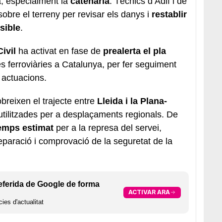
ia, especialment la
catenària
. Tècnics d’Adif i de
obre el terreny per revisar els danys i
restablir
sible
.
ivil
ha activat en fase de
prealerta el pla
es ferroviàries a Catalunya, per fer seguiment
s actuacions.
obreixen el trajecte entre
Lleida i la Plana-
 utilitzades per a desplaçaments regionals. De
temps estimat
per a la represa del servei,
paració i comprovació de la seguretat de la
eferida de Google de forma
ACTIVAR ARA
ies d'actualitat