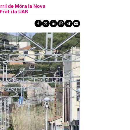
rril de Móra la Nova
Prat i la UAB