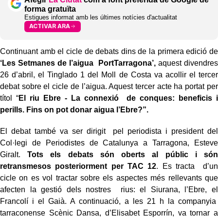
forma gratuïta
Estigues informat amb les últimes notícies d'actualitat
ACTIVAR ARA
Continuant amb el cicle de debats dins de la primera edició de
‘Les Setmanes de l’aigua PortTarragona’,
aquest divendres
26 d’abril, el Tinglado 1 del Moll de Costa va acollir el tercer
debat sobre el cicle de l’aigua. Aquest tercer acte ha portat per
títol “
El riu Ebre - La connexió de conques: beneficis i
perills. Fins on pot donar aigua l’Ebre?”.
El debat també va ser dirigit pel periodista i president del
Col·legi de Periodistes de Catalunya a Tarragona, Esteve
Giralt.
Tots els debats són oberts al públic i són
retransmesos posteriorment per TAC 12
. Es tracta d’un
cicle on es vol tractar sobre els aspectes més rellevants que
afecten la gestió dels nostres rius: el Siurana, l’Ebre, el
Francolí i el Gaià. A continuació, a les 21 h la companyia
tarraconense Scènic Dansa, d’Elisabet Esporrín, va tornar a