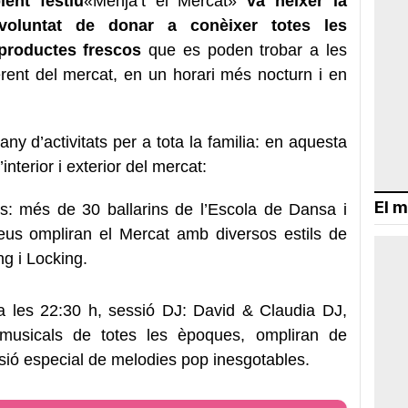
ent festiu
«Menja’t el Mercat»
va néixer la
oluntat de donar a conèixer totes les
 productes frescos
que es poden trobar a les
rent del mercat, en un horari més nocturn i en
 d’activitats per a tota la familia: en aquesta
interior i exterior del mercat:
El m
s: més de 30 ballarins de l’Escola de Dansa i
us ompliran el Mercat amb diversos estils de
g i Locking.
s a les 22:30 h, sessió DJ: David & Claudia DJ,
s musicals de totes les èpoques, ompliran de
ió especial de melodies pop inesgotables.