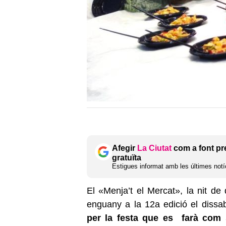
Afegir
La Ciutat
com a font pr
gratuïta
Estigues informat amb les últimes notíc
El «Menja’t el Mercat», la nit de
enguany a la 12a edició el dissa
per la festa que es farà com