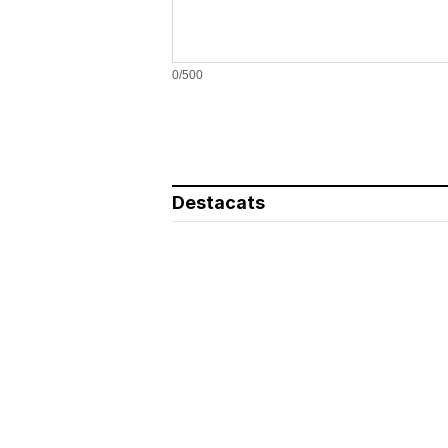
0/500
Destacats