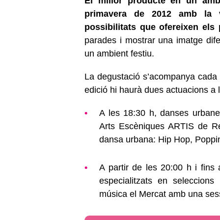
El millor producte en un ambi
primavera de 2012 amb la v
possibilitats que ofereixen els
parades i mostrar una imatge dife
un ambient festiu.
La degustació s’acompanya cada any
edició hi haurà dues actuacions a l’
A les 18:30 h, danses urbane
Arts Escèniques ARTIS de Re
dansa urbana: Hip Hop, Poppin
A partir de les 20:00 h i fin
especialitzats en seleccion
música el Mercat amb una sess