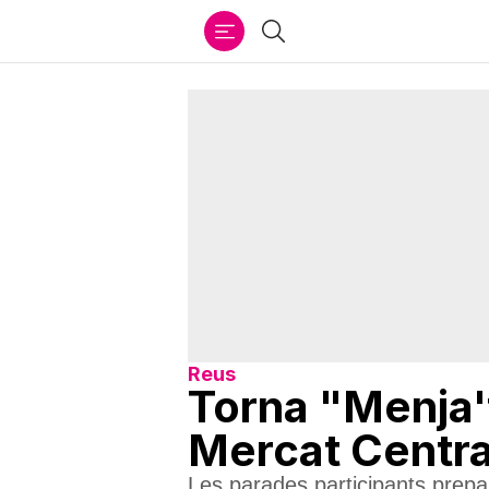
Ir
Cercar
al
contenido
Reus
Torna "Menja't
Mercat Centra
Les parades participants prep