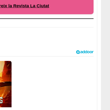
eix la Revista La Ciutat