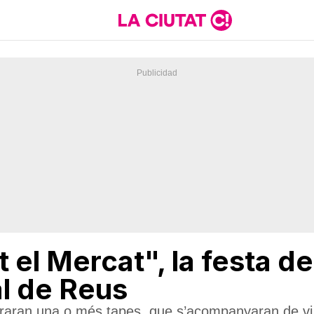
 el Mercat", la festa de
l de Reus
araran una o més tapes, que s’acompanyaran de vi 