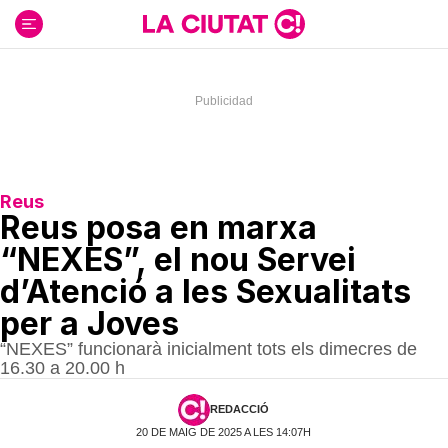
Ir
al
contenido
Reus
Reus posa en marxa
“NEXES”, el nou Servei
d’Atenció a les Sexualitats
per a Joves
“NEXES” funcionarà inicialment tots els dimecres de
16.30 a 20.00 h
REDACCIÓ
20 DE MAIG DE 2025 A LES 14:07H