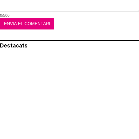
0/500
Destacats
El més llegit
Avís legal
Política de privacitat
Política de cookies