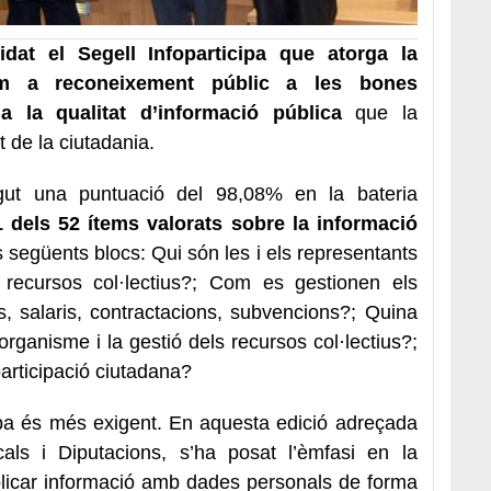
dat el Segell Infoparticipa que atorga la
om a reconeixement públic a les bones
 la qualitat d’informació pública
que la
 de la ciutadania.
gut una puntuació del 98,08% en la bateria
1 dels 52 ítems valorats sobre la informació
s següents blocs: Qui són les i els representants
 recursos col·lectius?; Com es gestionen els
, salaris, contractacions, subvencions?; Quina
organisme i la gestió dels recursos col·lectius?;
participació ciutadana?
cipa és més exigent. En aquesta edició adreçada
ls i Diputacions, s’ha posat l’èmfasi en la
blicar informació amb dades personals de forma