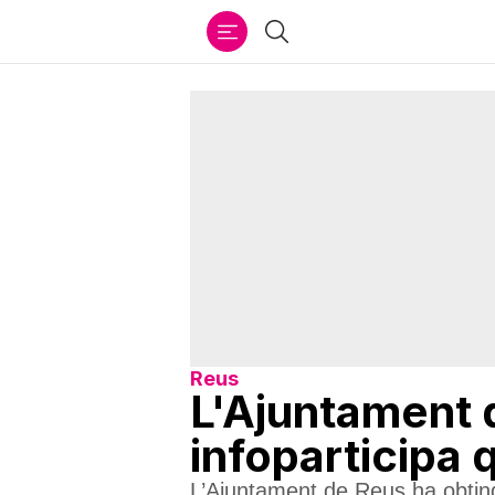
Ir
Cercar
al
contenido
Reus
L'Ajuntament d
infoparticipa 
L’Ajuntament de Reus ha obting