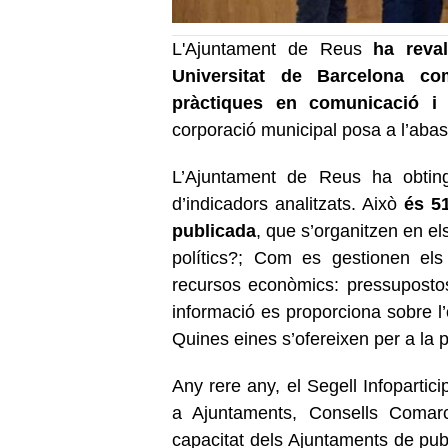
L'Ajuntament de Reus
ha revali
Universitat de Barcelona c
pràctiques en comunicació i a
corporació municipal posa a l’abast
L’Ajuntament de Reus ha obtin
d’indicadors analitzats. Això
és 5
publicada
, que s’organitzen en el
polítics?; Com es gestionen els
recursos econòmics: pressupostos
informació es proporciona sobre l’
Quines eines s’ofereixen per a la 
Any rere any, el Segell Infoparti
a Ajuntaments, Consells Comarca
capacitat dels Ajuntaments de pu