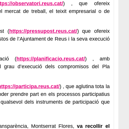
tps://observatori.reus.cat/
) , que ofereix
l mercat de treball, el teixit empresarial o de
st (
https://pressupost.reus.cat/
) que ofereix
stos de l’Ajuntament de Reus i la seva execució
cació (
https://planificacio.reus.
cat/
) , amb
el grau d’execució dels compromisos del Pla
https://participa.reus.cat/
) , que aglutina tota la
der prendre part en els processos participatius
qualsevol dels instruments de participació que
ansparència, Montserrat Flores,
va recollir el