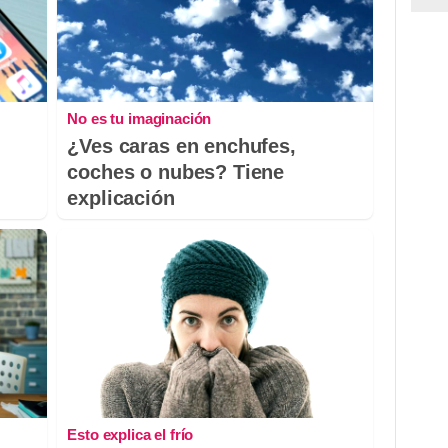
No es tu imaginación
¿Ves caras en enchufes,
coches o nubes? Tiene
explicación
Esto explica el frío