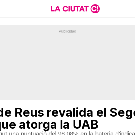
e Reus revalida el Sege
que atorga la UAB
ut una puntuació del 98,08% en la bateria d’indica