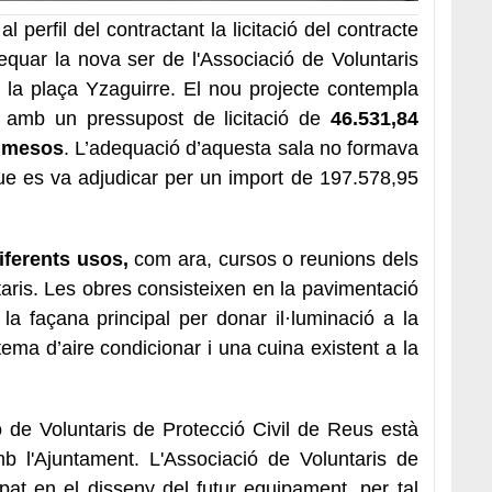
 perfil del contractant la licitació del contracte
quar la nova ser de l'Associació de Voluntaris
 la plaça Yzaguirre. El nou projecte contempla
t, amb un pressupost de licitació de
46.531,84
 mesos
. L’adequació d’aquesta sala no formava
que es va adjudicar per un import de 197.578,95
iferents usos,
com ara, cursos o reunions dels
aris. Les obres consisteixen en la pavimentació
la façana principal per donar il·luminació a la
stema d’aire condicionar i una cuina existent a la
ó de Voluntaris de Protecció Civil de Reus està
mb l'Ajuntament. L'Associació de Voluntaris de
pat en el disseny del futur equipament, per tal