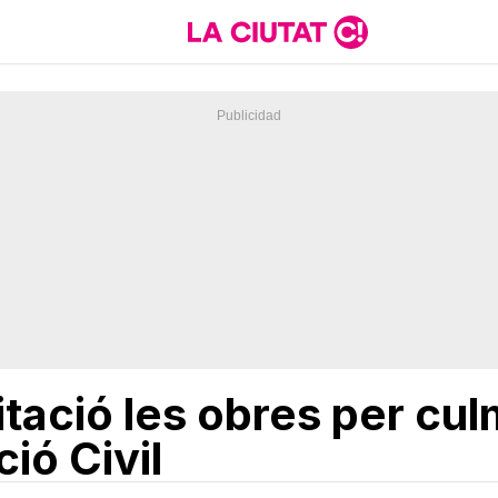
citació les obres per cul
ió Civil