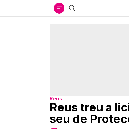
Ir
Cercar
al
contenido
Reus
Reus treu a li
seu de Protecc