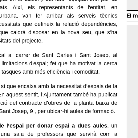
s. Així, els representants de l'entitat, en
El m
rbana, van fer arribar als serveis tècnics
ecessitats que defineix la relació dependències,
. que caldrà disposar en la nova seu, que s’ha
tats del projecte.
cal al carrer de Sant Carles i Sant Josep, al
imitacions d'espai; fet que ha motivat la cerca
 tasques amb més eficiència i comoditat.
l sí que encaixa amb la necessitat d’espais de la
n aquest sentit, l’Ajuntament també ha publicat
tació del contracte d’obres de la planta baixa de
i Sant Josep, 9 , per ubicar-hi aules de formació.
de l’espai per donar espai a dues aules
, un
, una sala de professors que servirà com a