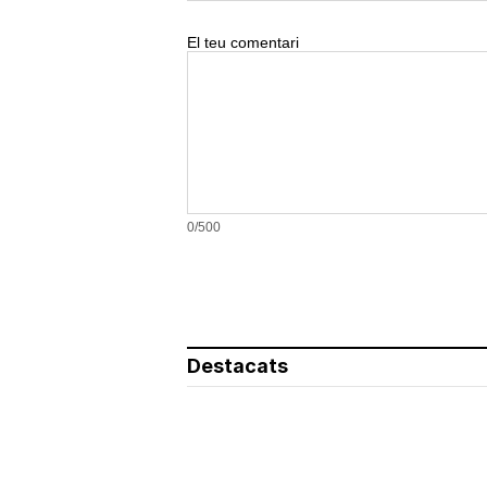
El teu comentari
0/500
Destacats