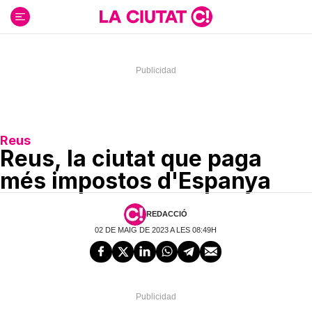
Ir
al
contenido
Reus
Reus, la ciutat que paga
més impostos d'Espanya
REDACCIÓ
02 DE MAIG DE 2023 A LES 08:49H