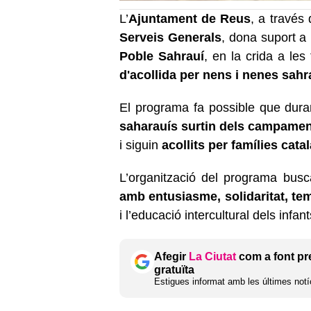
L’
Ajuntament de Reus
, a través
Serveis Generals
, dona suport a l
Poble Sahrauí
, en la crida a les
d'acollida per nens i nenes sahr
El programa fa possible que dura
saharauís surtin dels campamen
i siguin
acollits per famílies cata
L’organització del programa bus
amb entusiasme, solidaritat, t
i l’educació intercultural dels infa
Afegir
La Ciutat
com a font pr
gratuïta
Estigues informat amb les últimes notíc