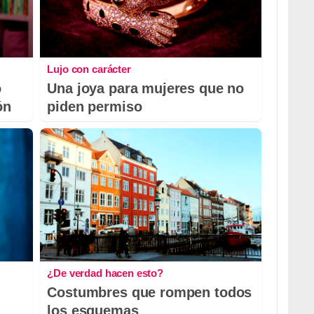
Lujo con carácter
o
Una joya para mujeres que no
ón
piden permiso
¿De verdad hacen esto?
Costumbres que rompen todos
los esquemas