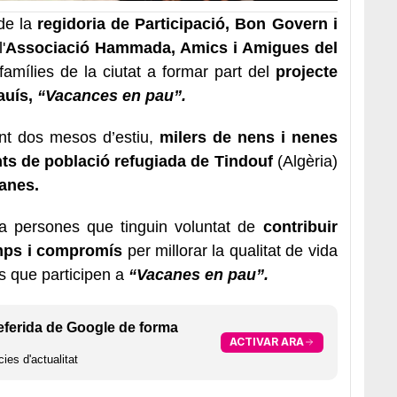
 de la
regidoria de Participació, Bon Govern i
'
Associació Hammada, Amics i Amigues del
 famílies de la ciutat a formar part del
projecte
auís,
“Vacances en pau”.
nt dos mesos d’estiu,
milers de nens i nenes
ts de població refugiada de Tindouf
(Algèria)
lanes.
ca persones que tinguin voluntat de
contribuir
emps i compromís
per millorar la qualitat de vida
nts que participen a
“Vacanes en pau”.
eferida de Google de forma
ACTIVAR ARA
ies d'actualitat