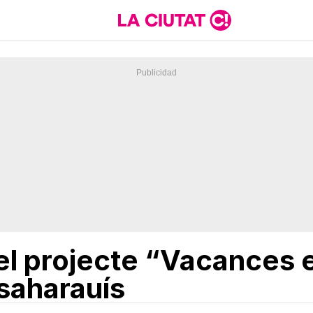
el projecte “Vacances 
 saharauís