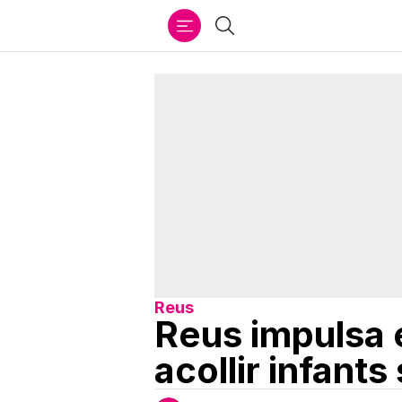
Ir
Cercar
al
contenido
Reus
Reus impulsa 
acollir infants