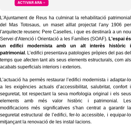
ACTIVAR ARA
L'Ajuntament de Reus ha culminat la rehabilitació patrimonial
del Mas Totosaus, un maset aïllat projectat l'any 1906 per
l'arquitecte reusenc Pere Caselles, i que es destinarà a un nou
Servei d'Atenció i Orientació a les Famílies (SOAF).
L'espai és
un edifici modernista amb un alt interès històric i
patrimonial
. L’edifici presentava patologies pròpies del pas del
temps que afecten tant als seus elements estructurals, com als
acabats superficials interiors i exteriors.
L’actuació ha permès restaurar l’edifici modernista i adaptar-lo
a les exigències actuals d’accessibilitat, salubritat, confort i
seguretat, tot respectant la seva morfologia original i els seus
elements amb més valor històric i patrimonial. Les
modificacions més significatives s'han centrat a garantir la
seguretat estructural de l’edifici, fer-lo accessible, i equipar-lo
mitjançant la renovació de les instal·lacions.