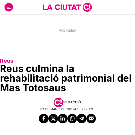
Ir
al
contenido
Reus
Reus culmina la
rehabilitació patrimonial del
Mas Totosaus
REDACCIÓ
03 DE MARÇ DE 2023 A LES 12:12H