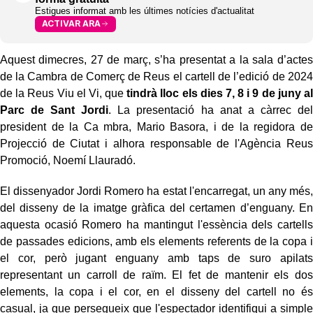
Estigues informat amb les últimes notícies d'actualitat
ACTIVAR ARA
Aquest dimecres, 27 de març, s’ha presentat a la sala d’actes
de la Cambra de Comerç de Reus el cartell de l’edició de 2024
de la Reus Viu el Vi, que
tindrà lloc els dies 7, 8 i 9 de juny al
Parc de Sant Jordi
. La presentació ha anat a càrrec del
president de la Ca mbra, Mario Basora, i de la regidora de
Projecció de Ciutat i alhora responsable de l'Agència Reus
Promoció, Noemí Llauradó.
El dissenyador Jordi Romero ha estat l'encarregat, un any més,
del disseny de la imatge gràfica del certamen d’enguany. En
aquesta ocasió Romero ha mantingut l'essència dels cartells
de passades edicions, amb els elements referents de la copa i
el cor, però jugant enguany amb taps de suro apilats
representant un carroll de raïm. El fet de mantenir els dos
elements, la copa i el cor, en el disseny del cartell no és
casual, ja que persegueix que l'espectador identifiqui a simple