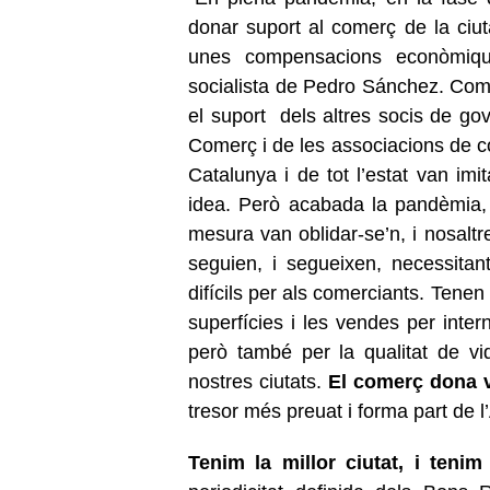
donar suport al comerç de la ciut
unes compensacions econòmique
socialista de Pedro Sánchez. Com 
el suport dels altres socis de go
Comerç i de les associacions de c
Catalunya i de tot l’estat van imi
idea. Però acabada la pandèmia,
mesura van oblidar-se’n, i nosalt
seguien, i segueixen, necessitan
difícils per als comerciants. Tene
superfícies i les vendes per int
però també per la qualitat de vid
nostres ciutats.
El comerç dona v
tresor més preuat i forma part de
Tenim la millor ciutat, i tenim