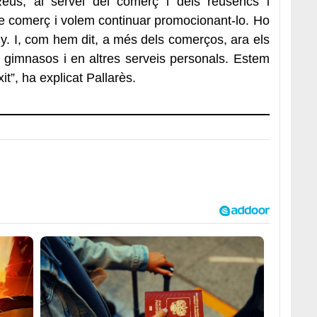
 Reus, al servei del comerç i dels reusencs i
e comerç i volem continuar promocionant-lo. Ho
y. I, com hem dit, a més dels comerços, ara els
gimnasos i en altres serveis personals. Estem
t”, ha explicat Pallarès.