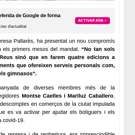
eferida de Google de forma
ACTIVAR ARA
ies d'actualitat
Teresa Pallarès, ha presentat un nou compromís
n els primers mesos del mandat.
“No tan sols
Reus sinó que en farem quatre edicions a
liments que ofereixen serveis personals com,
 els gimnasos”.
ompanyada de diverses membres més de la
regidores
Montse Caelles i Mariluz Caballero
,
e descomptes en comerços de la ciutat impulada
ue es va activar per ajudar els botiguers i els
a covid-19.
e represa i de reobertura, era imprescindible