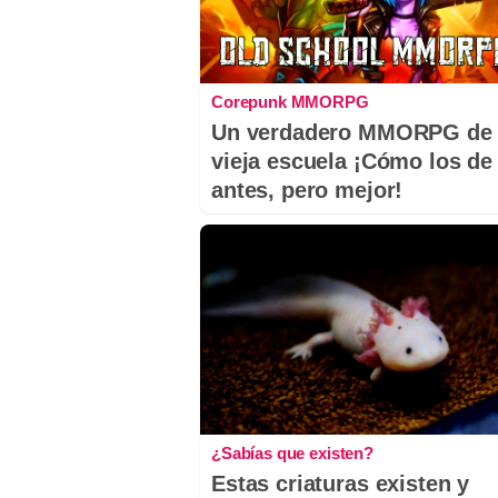
Corepunk MMORPG
Un verdadero MMORPG de 
vieja escuela ¡Cómo los de
antes, pero mejor!
¿Sabías que existen?
Estas criaturas existen y