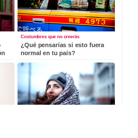
Costumbres que no creerás
o
¿Qué pensarías si esto fuera
ón
normal en tu país?
No es tu imaginación
as
Hay una razón por la que el frío