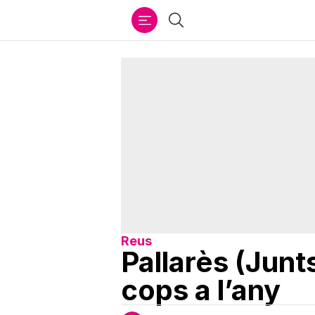
Ir
Cercar
al
contenido
Reus
Pallarès (Jun
cops a l’any