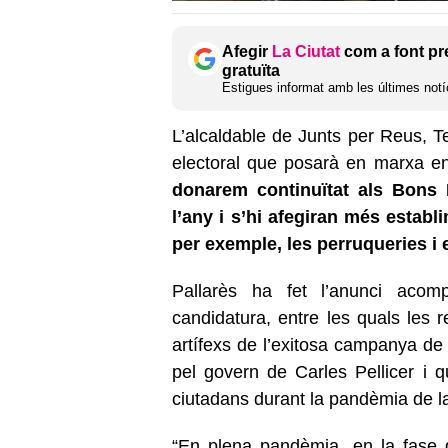
Afegir
La Ciutat
com a font pr
gratuïta
Estigues informat amb les últimes notíc
L’alcaldable de Junts per Reus, 
electoral que posarà en marxa e
donarem continuïtat als Bons 
l’any i s’hi afegiran més estab
per exemple, les perruqueries i
Pallarès ha fet l’anunci ac
candidatura, entre les quals les 
artífexs de l’exitosa campanya d
pel govern de Carles Pellicer i q
ciutadans durant la pandèmia de l
“En plena pandèmia, en la fase d