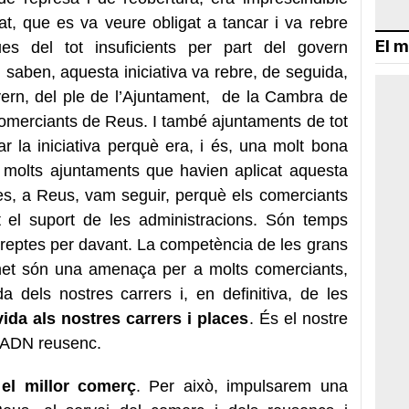
at, que es va veure obligat a tancar i va rebre
El m
s del tot insuficients per part del govern
saben, aquesta iniciativa va rebre, de seguida,
vern, del ple de l’Ajuntament, de la Cambra de
omerciants de Reus. I també ajuntaments de tot
tar la iniciativa perquè era, i és, una molt bona
 molts ajuntaments que havien aplicat aquesta
res, a Reus, vam seguir, perquè els comerciants
t el suport de les administracions. Són temps
n reptes per davant. La competència de les grans
ernet són una amenaça per a molts comerciants,
a dels nostres carrers i, en definitiva, de les
ida als nostres carrers i places
. És el nostre
 l’ADN reusenc.
 el millor comerç
. Per això, impulsarem una