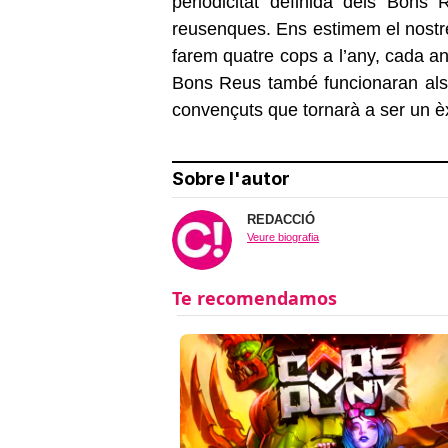
periodicitat definida dels Bons
reusenques. Ens estimem el nostr
farem quatre cops a l’any, cada an
Bons Reus també funcionaran als 
convençuts que tornarà a ser un èxi
Sobre l'autor
REDACCIÓ
Veure biografia