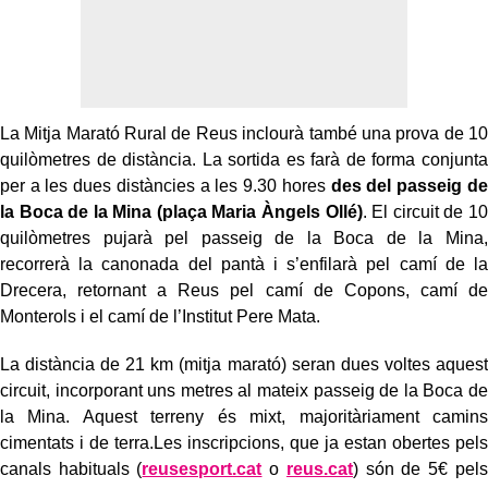
La Mitja Marató Rural de Reus inclourà també una prova de 10
quilòmetres de distància. La sortida es farà de forma conjunta
per a les dues distàncies a les 9.30 hores
des del passeig de
la Boca de la Mina (plaça Maria Àngels Ollé)
. El circuit de 10
quilòmetres pujarà pel passeig de la Boca de la Mina,
recorrerà la canonada del pantà i s’enfilarà pel camí de la
Drecera, retornant a Reus pel camí de Copons, camí de
Monterols i el camí de l’Institut Pere Mata.
La distància de 21 km (mitja marató) seran dues voltes aquest
circuit, incorporant uns metres al mateix passeig de la Boca de
la Mina. Aquest terreny és mixt, majoritàriament camins
cimentats i de terra.Les inscripcions, que ja estan obertes pels
canals habituals (
reusesport.cat
o
reus.cat
) són de 5€ pels