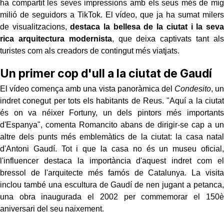
ha compartit les seves impressions amb els seus més de mig
milió de seguidors a TikTok. El vídeo, que ja ha sumat milers
de visualitzacions,
destaca la bellesa de la ciutat i la seva
rica arquitectura modernista
, que deixa captivats tant als
turistes com als creadors de contingut més viatjats.
Un primer cop d'ull a la ciutat de Gaudí
El vídeo comença amb una vista panoràmica del
Condesito
, un
indret conegut per tots els habitants de Reus. "Aquí a la ciutat
és on va néixer Fortuny, un dels pintors més importants
d'Espanya", comenta Romancito abans de dirigir-se cap a un
altre dels punts més emblemàtics de la ciutat: la casa natal
d'Antoni Gaudí. Tot i que la casa no és un museu oficial,
l'influencer destaca la importància d'aquest indret com el
bressol de l'arquitecte més famós de Catalunya. La visita
inclou també una escultura de Gaudí de nen jugant a petanca,
una obra inaugurada el 2002 per commemorar el 150è
aniversari del seu naixement.