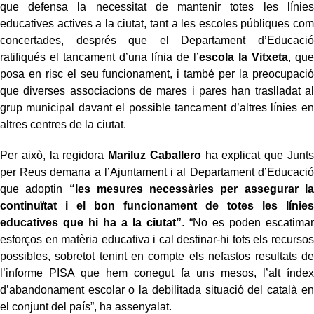
que defensa la necessitat de mantenir totes les línies
educatives actives a la ciutat, tant a les escoles públiques com
concertades, després que el Departament d’Educació
ratifiqués el tancament d’una línia de l’
escola la Vitxeta
, que
posa en risc el seu funcionament, i també per la preocupació
que diverses associacions de mares i pares han traslladat al
grup municipal davant el possible tancament d’altres línies en
altres centres de la ciutat.
Per això, la regidora
Mariluz Caballero
ha explicat que Junts
per Reus demana a l’Ajuntament i al Departament d’Educació
que adoptin
“les mesures necessàries per assegurar la
continuïtat i el bon funcionament de totes les línies
educatives que hi ha a la ciutat”
. “No es poden escatimar
esforços en matèria educativa i cal destinar-hi tots els recursos
possibles, sobretot tenint en compte els nefastos resultats de
l’informe PISA que hem conegut fa uns mesos, l’alt índex
d’abandonament escolar o la debilitada situació del català en
el conjunt del país”, ha assenyalat.