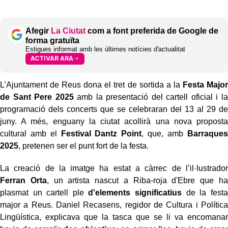
Afegir
La Ciutat
com a font preferida de Google de
forma gratuïta
Estigues informat amb les últimes notícies d'actualitat
ACTIVAR ARA
L’Ajuntament de Reus dona el tret de sortida a la
Festa Major
de Sant Pere 2025
amb la presentació del cartell oficial i la
programació dels concerts que se celebraran del 13 al 29 de
juny. A més, enguany la ciutat acollirà una nova proposta
cultural amb el
Festival Dantz Point
, que, amb
Barraques
2025
, pretenen ser el punt fort de la festa.
La creació de la imatge ha estat a càrrec de l’il·lustrador
Ferran Orta
, un artista nascut a Riba-roja d'Ebre que ha
plasmat un cartell ple
d'elements significatius
de la festa
major a Reus.
Daniel Recasens, regidor de Cultura i Política
Lingüística, explicava que la tasca que se li va encomanar