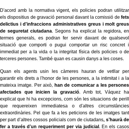
D'acord amb la normativa vigent, els policies podran utilitzar
els dispositius de gravació personal davant la comissió de
fets
delictius i d'infraccions administratives greus i molt greus
de seguretat ciutadana
. Segons ha explicat la regidora, en
termes generals, es podran fer servir davant de qualsevol
situació que comporti o pugui comportar un risc concret i
immediat per a la vida o la integritat física dels policies o de
terceres persones. També quan es causin danys a les coses.
Quan els agents usin les càmeres hauran de vetllar per
garantir els drets a l'honor de les persones, a la intimitat i a la
mateixa imatge. Per això,
han de comunicar a les persones
afectades que inicien la gravació
. Amb tot, Váquez ha
explicat que hi ha excepcions, com són les situacions de perill
que requereixen immediatesa o d'altres circumstàncies
extraordinàries. Pel que fa a les peticions de les imatges tant
per part d’altres cossos policials com de ciutadans
, s’haurà de
fer a través d’un requeriment per via judicial
. En els casos