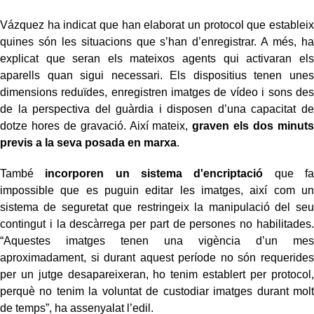
Vázquez ha indicat que han elaborat un protocol que estableix
quines són les situacions que s’han d’enregistrar. A més, ha
explicat que seran els mateixos agents qui activaran els
aparells quan sigui necessari. Els dispositius tenen unes
dimensions reduïdes, enregistren imatges de vídeo i sons des
de la perspectiva del guàrdia i disposen d’una capacitat de
dotze hores de gravació. Així mateix,
graven els dos minuts
previs a la seva posada en marxa
.
També
incorporen un sistema d'encriptació
que fa
impossible que es puguin editar les imatges, així com un
sistema de seguretat que restringeix la manipulació del seu
contingut i la descàrrega per part de persones no habilitades.
“Aquestes imatges tenen una vigència d’un mes
aproximadament, si durant aquest període no són requerides
per un jutge desapareixeran, ho tenim establert per protocol,
perquè no tenim la voluntat de custodiar imatges durant molt
de temps”, ha assenyalat l’edil.