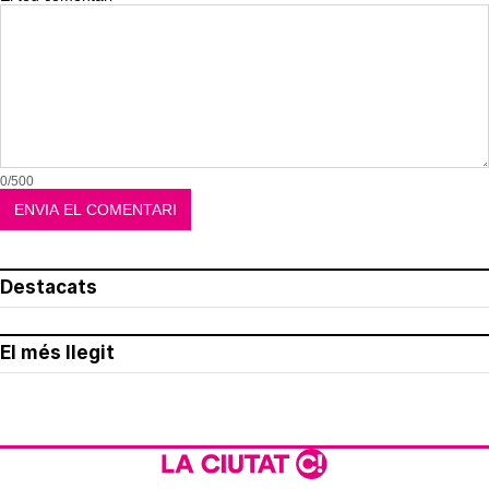
0/500
Destacats
El més llegit