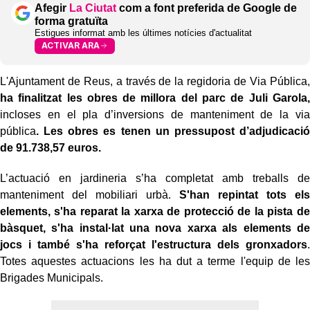
Afegir
La Ciutat
com a font preferida de Google de
forma gratuïta
Estigues informat amb les últimes notícies d'actualitat
ACTIVAR ARA
L'Ajuntament de Reus, a través de la regidoria de Via Pública,
ha finalitzat les obres de millora del parc de Juli Garola,
incloses en el pla d’inversions de manteniment de la via
pública
. Les obres es tenen un pressupost d’adjudicació
de 91.738,57 euros.
L’actuació en jardineria s’ha completat amb treballs de
manteniment del mobiliari urbà.
S'han repintat tots els
elements, s'ha reparat la xarxa de protecció de la pista de
bàsquet, s'ha instal·lat una nova xarxa als elements de
jocs i també s'ha reforçat l'estructura dels gronxadors
.
Totes aquestes actuacions les ha dut a terme l'equip de les
Brigades Municipals.