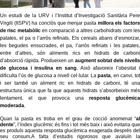
Un estudi de la URV i l’Institut d’Investigació Sanitària Pere
Virgili (IISPV) ha conclòs que menjar pasta
millora els factors
de risc metabòlic
en comparació a altres carbohidrats com les
patates, el pa o l’arròs refinats. Els cereals abans d’esmorzar,
les begudes ensucrades, el pa, l’arròs refinats i les patates,
entre d’altres, són aliments rics en hidrats de carboni
d’absorció ràpida. Produeixen un
augment sobtat dels nivells
de glucosa i insulina en sang
. Això afavoreix l’obesitat i
dificulta l’ús de glucosa a nivell cel·lular. La
pasta
, en canvi, tot
i ser també un aliment ric en hidrats de carboni, té una
estructura única que fa que aquests hidrats s’absorbeixin més
lentament, el que provoca una
resposta glucèmica
moderada
.
Quan la pasta es troba en el grau de cocció anomenat “
al
dente
”, l’índex glucèmic és fins i tot més baix i això evitaria que
es produís aquesta resposta glucèmica exagerada després del
seu consum.A falta d’estudis rigorosos que avaluïn la