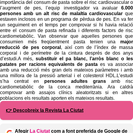
importància del consum de pasta sobre el risc cardiovascular o
l’augment de pes, l’equip investigador va avaluar
6.000
persones amb un alt risc de malaltia cardiovascular
que
estaven inclosos en un programa de pèrdua de pes. En va fer
un seguiment en el temps per comprovar si hi havia relació
entre el consum de pasta refinada i diferents factors de risc
cardiometabòlic. Van observar que aquelles persones que
consumien més freqüentment pasta tenien una
major
reducció de pes corporal
, així com de l’índex de massa
corporal i de perímetre de la cintura després de dos anys
d’estudi.A més,
substituir el pa blanc, l’arròs blanc o les
patates per racions equivalents de pasta
es va associar
amb una reducció més gran dels mateixos paràmetres i amb
una millora de la pressió arterial i el colesterol HDL.L’estudi
s’ha centrat en
persones adultes grans
amb risc
cardiometabòlic de la conca mediterrània. Ara caldrà
comprovar amb assajos clínics aleatoritzats si en altres
poblacions els resultats aporten els mateixos resultats.
👉 Descobreix la Revista La Ciutat
Afegir
La Ciutat
com a font preferida de Google de