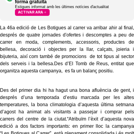
forma gratuïta
Estigues informat amb les últimes notícies d'actualitat
ACTIVAR ARA
La 46a edició de Les Botigues al carrer va arribar ahir al final,
després de quatre jornades d'ofertes i descomptes a peu de
carrer en moda, complements, accessoris, productes de
bellesa, decoració i objectes per la llar, calçats, joieria i
bijuteria, així com també de promocions de tot tipus al sector
dels serveis i la bellesa.Des d’El Tomb de Reus, entitat que
organitza aquesta campanya, es fa un balanç positiu.
Des del primer dia hi ha hagut una bona afluència de gent, i
després d’una temporada d’estiu marcada per les altes
temperatures, la bona climatologia d’aquesta última setmana
d’agost ha animat als visitants a passejar i comprar pels
carrers del centre de la ciutat.“Atribuïm l’èxit d’aquesta nova
edició a dos factors importants: en primer lloc la campanya
“Les Botigues al Carrer” està plenament consolidada i és molt