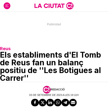
Ir
al
contenido
Reus
Els establiments d'El Tomb
de Reus fan un balanç
positiu de ''Les Botigues al
Carrer''
REDACCIÓ
03 DE SETEMBRE DE 2023 A LES 19:11H