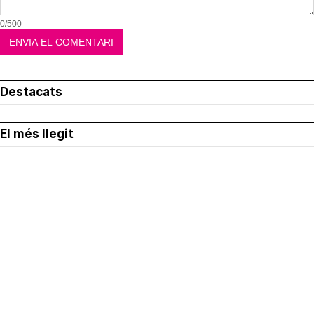
0/500
Destacats
El més llegit
Avís legal
Política de privacitat
Política de cookies
Qui som